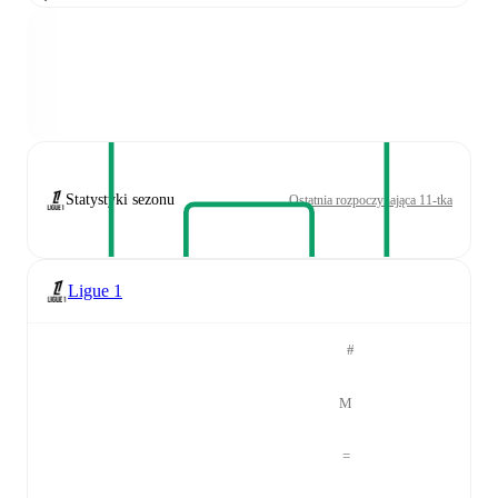
Statystyki sezonu
Ostatnia rozpoczynająca 11-tka
Ligue 1
#
M
=