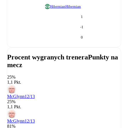
Hibernian
Hibernian
1
-1
0
Procent wygranych trenera
Punkty na
mecz
25%
1,1 Pkt.
McGlynn
12/13
25%
1,1 Pkt.
McGlynn
12/13
81%