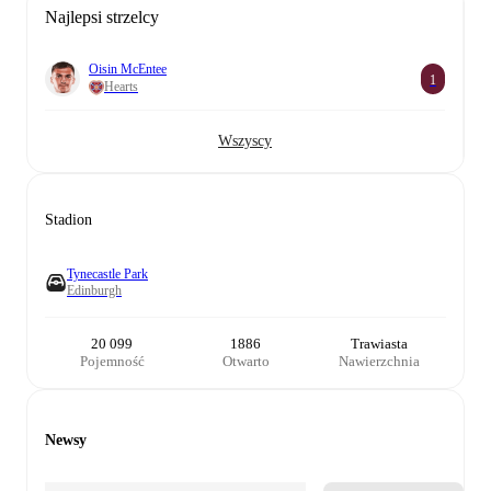
Najlepsi strzelcy
Oisin McEntee
1
Hearts
Wszyscy
Stadion
Tynecastle Park
Edinburgh
20 099
1886
Trawiasta
Pojemność
Otwarto
Nawierzchnia
Newsy