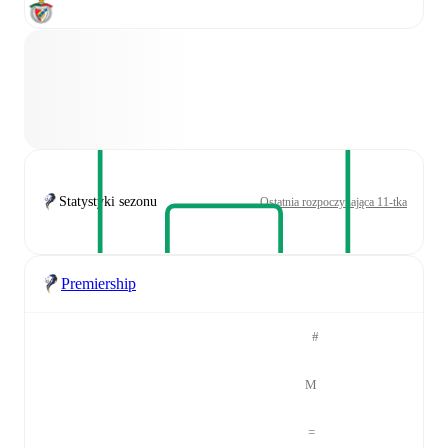
Statystyki sezonu
Ostatnia rozpoczynająca 11-tka
Premiership
#
M
=