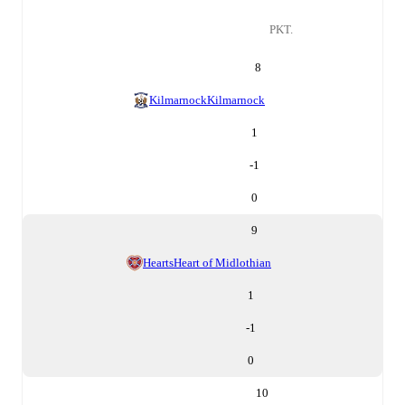
PKT.
8
Kilmarnock
Kilmarnock
1
-1
0
9
Hearts
Heart of Midlothian
1
-1
0
10