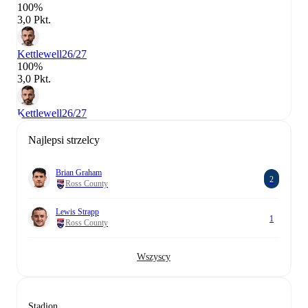
100%
3,0 Pkt.
Kettlewell
26/27
100%
3,0 Pkt.
Kettlewell
26/27
Najlepsi strzelcy
Brian Graham
2
Ross County
Lewis Strapp
1
Ross County
Wszyscy
Stadion