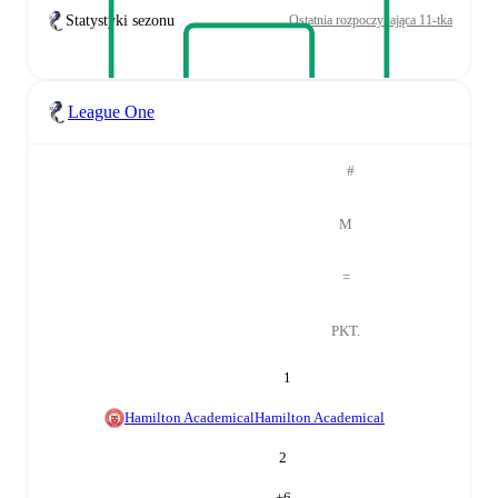
Statystyki sezonu
Ostatnia rozpoczynająca 11-tka
League One
#
M
=
PKT.
1
Hamilton Academical
Hamilton Academical
2
+
6