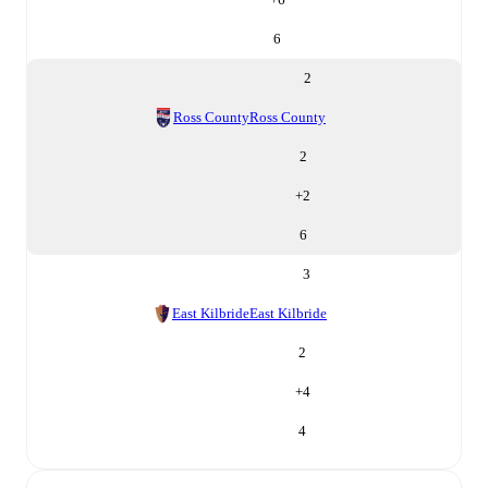
6
2
Ross County
Ross County
2
+
2
6
3
East Kilbride
East Kilbride
2
+
4
4