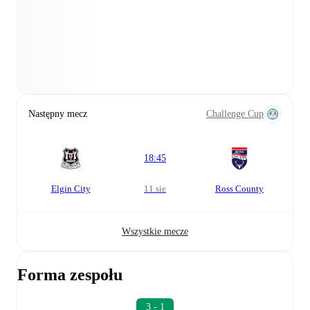
Następny mecz
Challenge Cup
18:45
Elgin City
11 sie
Ross County
Wszystkie mecze
Forma zespołu
3 - 1