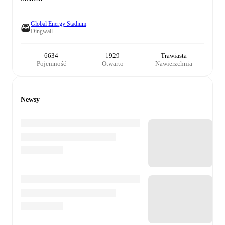
Global Energy Stadium
Dingwall
6634
1929
Trawiasta
Pojemność
Otwarto
Nawierzchnia
Newsy