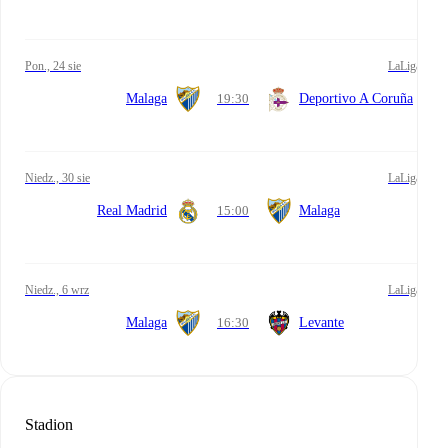
pon., 24 sie
LaLiga
Malaga
19:30
Deportivo A Coruña
niedz., 30 sie
LaLiga
Real Madrid
15:00
Malaga
niedz., 6 wrz
LaLiga
Malaga
16:30
Levante
Stadion