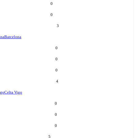
0
0
3
ona
Barcelona
0
0
0
4
igo
Celta Vigo
0
0
0
5