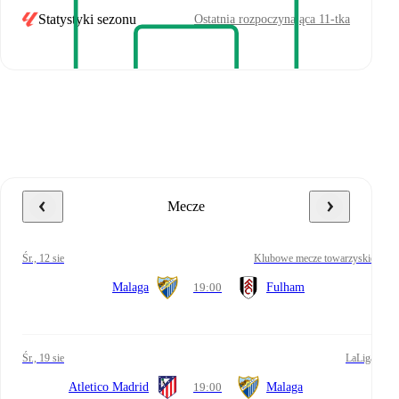
Statystyki sezonu
Ostatnia rozpoczynająca 11-tka
Mecze
śr., 12 sie
Klubowe mecze towarzyskie
Malaga
19:00
Fulham
śr., 19 sie
LaLiga
Atletico Madrid
19:00
Malaga