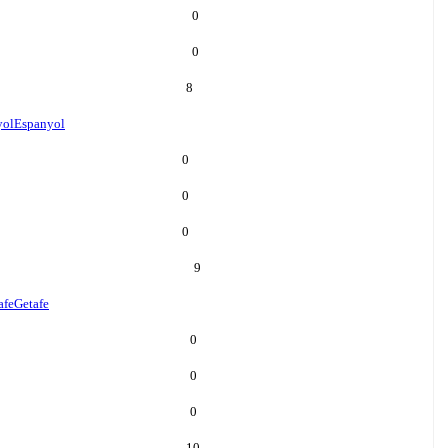
0
0
8
yol
Espanyol
0
0
0
9
afe
Getafe
0
0
0
10