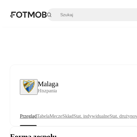
Przejdź do głównej treści
Malaga
Hiszpania
Przegląd
Tabela
Mecze
Skład
Stat. indywidualne
Stat. drużyno
Forma zespołu