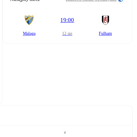
19:00
Malaga
12 sie
Fulham
#