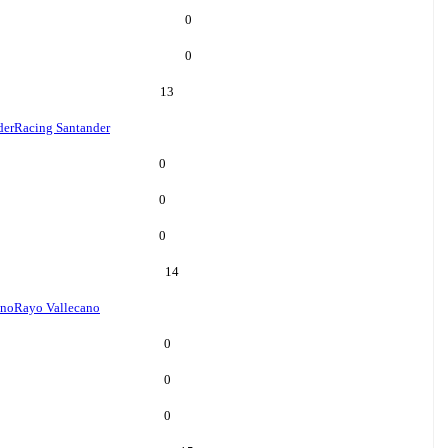
0
0
13
der
Racing Santander
0
0
0
14
ano
Rayo Vallecano
0
0
0