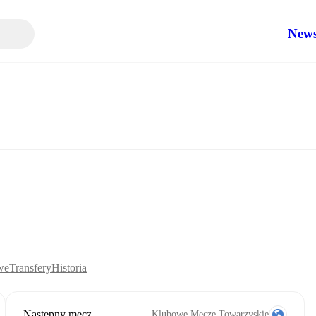
New
we
Transfery
Historia
Następny mecz
Klubowe Mecze Towarzyskie