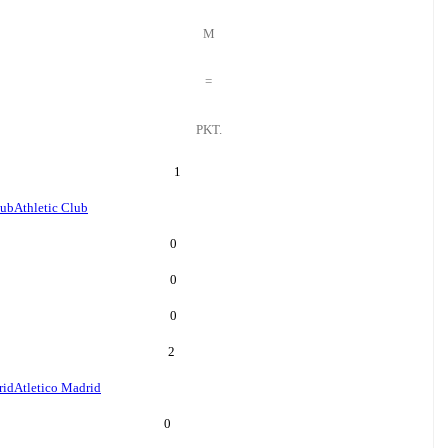
M
=
PKT.
1
lub
Athletic Club
0
0
0
2
rid
Atletico Madrid
0