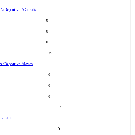
uña
Deportivo A Coruña
0
0
0
6
ves
Deportivo Alaves
0
0
0
7
che
Elche
0