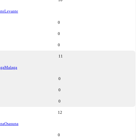
nte
Levante
0
0
0
11
aga
Malaga
0
0
0
12
una
Osasuna
0