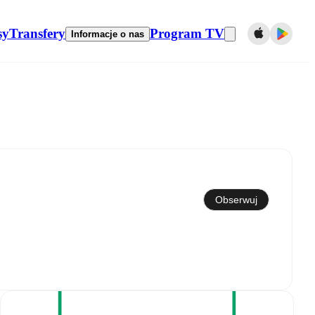
sy
Transfery
Program TV
Informacje o nas
Synchronizuj z kalendarzem
Obserwuj