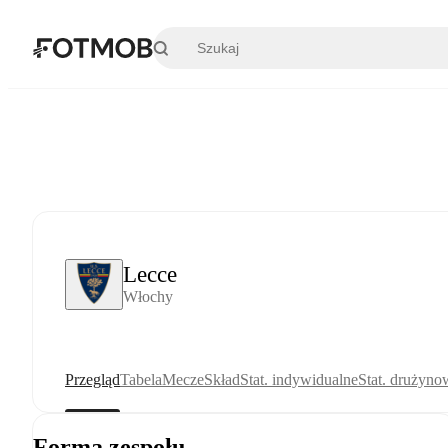
Przejdź do głównej treści
Lecce
Włochy
Przegląd
Tabela
Mecze
Skład
Stat. indywidualne
Stat. drużyno
Forma zespołu