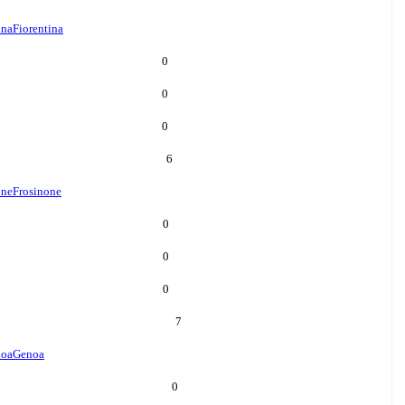
ina
Fiorentina
0
0
0
6
one
Frosinone
0
0
0
7
oa
Genoa
0