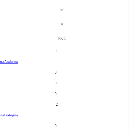
M
=
PKT.
1
nta
Atalanta
0
0
0
2
gna
Bologna
0