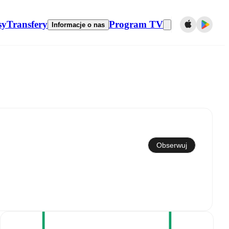
sy
Transfery
Program TV
Informacje o nas
Synchronizuj z kalendarzem
Obserwuj