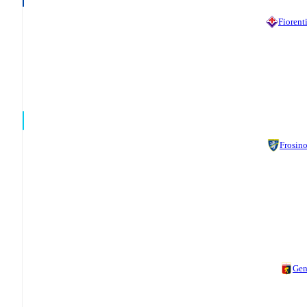
Fiorent
Frosin
Gen