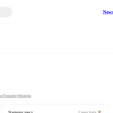
New
we
Transfery
Historia
Następny mecz
Coppa Italia