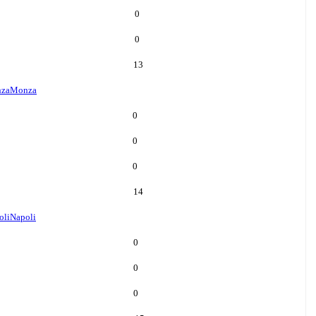
0
0
13
za
Monza
0
0
0
14
oli
Napoli
0
0
0