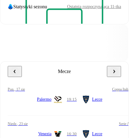
Statystyki sezonu
Ostatnia rozpoczynająca 11-tka
Mecze
pon., 17 sie
Coppa Italia
Palermo
19:15
Lecce
niedz., 23 sie
Serie A
Venezia
16:30
Lecce