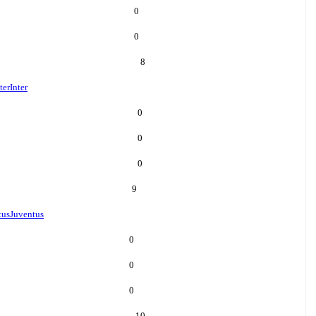
0
0
8
ter
Inter
0
0
0
9
tus
Juventus
0
0
0
10