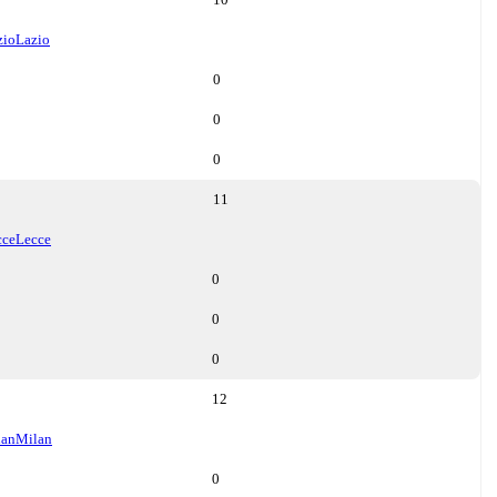
zio
Lazio
0
0
0
11
cce
Lecce
0
0
0
12
lan
Milan
0