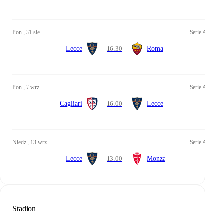
pon., 31 sie
Serie A
Lecce
16:30
Roma
pon., 7 wrz
Serie A
Cagliari
16:00
Lecce
niedz., 13 wrz
Serie A
Lecce
13:00
Monza
Stadion