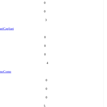
0
0
3
ari
Cagliari
0
0
0
4
mo
Como
0
0
0
5