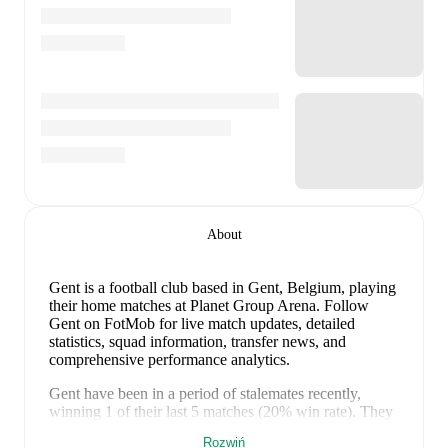
About
Gent is a football club
based in Gent, Belgium
, playing
their home matches at Planet Group Arena
.
Follow
Gent on FotMob for live match updates, detailed
statistics, squad information, transfer news, and
comprehensive performance analytics.
Gent
have been in
a period of stalemates
recently,
winning
1
of their last
5
matches (
20
% win rate). They
have scored
5
goals
and conceded
4
during this period.
Rozwiń
Defensively, they have been solid, conceding an