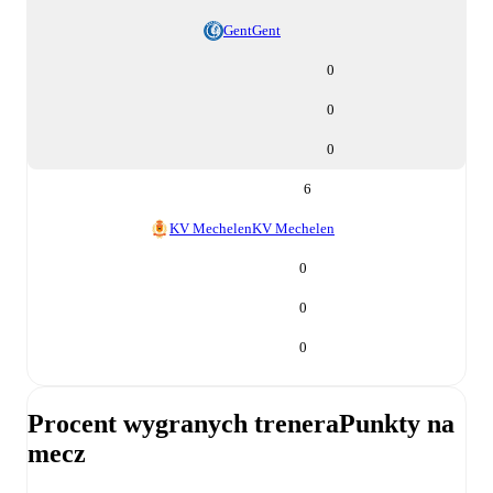
Gent
Gent
0
0
0
6
KV Mechelen
KV Mechelen
0
0
0
Procent wygranych trenera
Punkty na
mecz