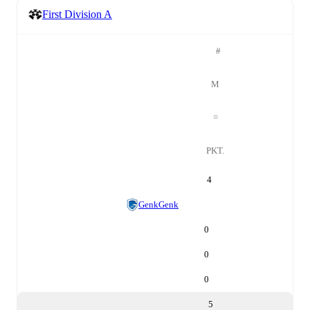
First Division A
#
M
=
PKT.
4
Genk
Genk
0
0
0
5