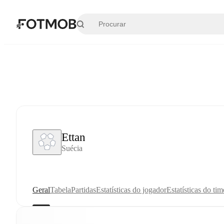
Pular para o conteúdo principal
Ettan
Suécia
Geral
Tabela
Partidas
Estatísticas do jogador
Estatísticas do tim