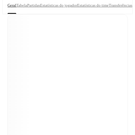
Geral
Tabela
Partidas
Estatísticas do jogador
Estatísticas do time
Transferências
T