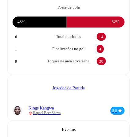
Posse de bola
48%
52%
Total de chutes
6
14
Finalizações no gol
1
4
Toques na área adversária
9
30
Jogador da Partida
Kings Kangwa
8,6
Hapoel Beer Sheva
Eventos