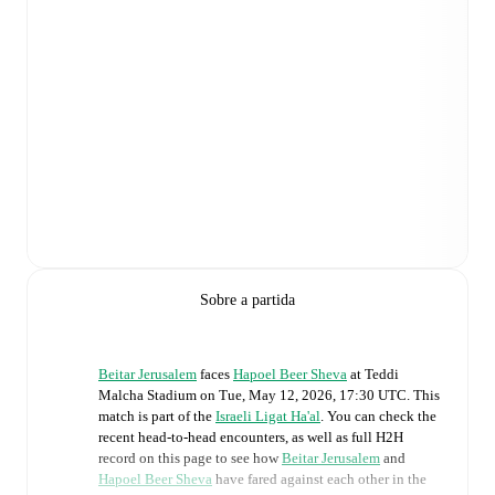
Sobre a partida
Beitar Jerusalem
faces
Hapoel Beer Sheva
at
Teddi
Malcha Stadium
on
Tue, May 12, 2026, 17:30 UTC
.
This
match is part of the
Israeli Ligat Ha'al
. You can check the
recent head-to-head encounters, as well as full H2H
record on this page to see how
Beitar Jerusalem
and
Hapoel Beer Sheva
have fared against each other in the