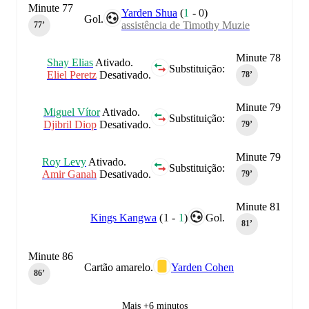
Minute 77
Yarden Shua
(
1
-
0
)
Gol.
assistência de Timothy Muzie
77‎’‎
Minute 78
Shay Elias
Ativado.
Substituição:
Eliel Peretz
Desativado.
78‎’‎
Minute 79
Miguel Vítor
Ativado.
Substituição:
Djibril Diop
Desativado.
79‎’‎
Minute 79
Roy Levy
Ativado.
Substituição:
Amir Ganah
Desativado.
79‎’‎
Minute 81
Kings Kangwa
(
1
-
1
)
Gol.
81‎’‎
Minute 86
Cartão amarelo.
Yarden Cohen
86‎’‎
Mais +6 minutos