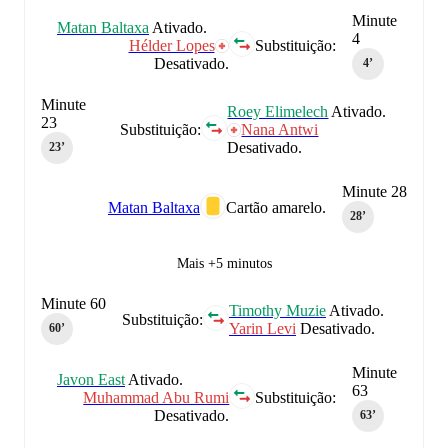
Minute
Matan Baltaxa
Ativado.
4
Hélder Lopes
Substituição:
Desativado.
4‎’‎
Minute
Roey Elimelech
Ativado.
23
Substituição:
Nana Antwi
Desativado.
23‎’‎
Minute 28
Matan Baltaxa
Cartão amarelo.
28‎’‎
Mais +5 minutos
Minute 60
Timothy Muzie
Ativado.
Substituição:
Yarin Levi
Desativado.
60‎’‎
Minute
Javon East
Ativado.
63
Muhammad Abu Rumi
Substituição:
Desativado.
63‎’‎