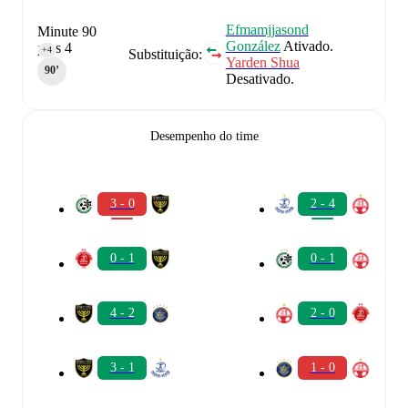
Efmamjjasond
Minute 90
González
Ativado.
plus 4
+4
Substituição:
Yarden Shua
90‎’‎
Desativado.
Desempenho do time
3 - 0
2 - 4
0 - 1
0 - 1
4 - 2
2 - 0
3 - 1
1 - 0