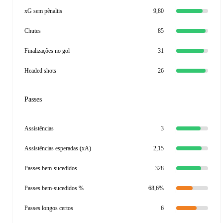
xG sem pênaltis
9,80
Chutes
85
Finalizações no gol
31
Headed shots
26
Passes
Assistências
3
Assistências esperadas (xA)
2,15
Passes bem-sucedidos
328
Passes bem-sucedidos %
68,6%
Passes longos certos
6