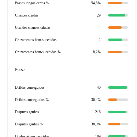
Passes longos certos %
54,5%
Chances criadas
29
Grandes chances criadas
4
Cruzamentos bem-sucedidos
2
Cruzamentos bem-sucedidos %
18,2%
Posse
Dribles conseguidos
40
Dribles conseguidos %
36,4%
Disputas ganhas
216
Disputas ganhas %
38,0%
Duelos aéreos vencidos
109