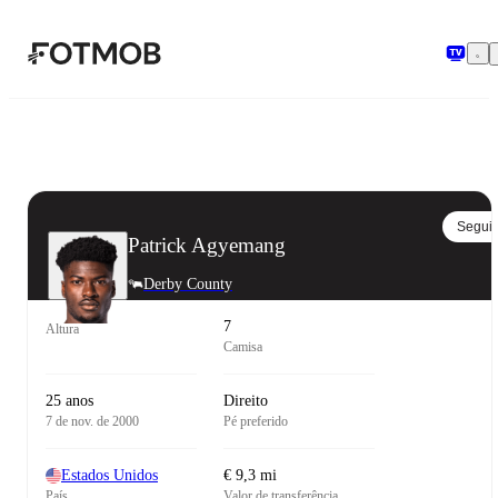
Pular para o conteúdo principal
Seguir
Patrick Agyemang
Derby County
7
Altura
Camisa
25 anos
Direito
7 de nov. de 2000
Pé preferido
Estados Unidos
€ 9,3 mi
País
Valor de transferência