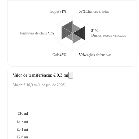
Toques
71%
53%
Chances criadas
81%
Tentativas de chute
71%
Duelos aéreos vencidos
Gols
43%
59%
Ações defensivas
Valor de transferência
:
€ 9,3 mi
Maior
:
€ 10,3 mi
(
1 de jun. de 2026
)
€10 mi
€7,7 mi
€5,1 mi
€2,6 mi