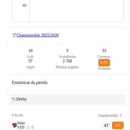
€0
Championship
2025/2026
10
3
33
Gols
Assistências
Começou
37
2.760
6,72
Jogos
Minutos jogados
Avaliação
Estatísticas da partida
Derby
6 de abr.
Championship
Stoke
41‎’‎
6,5
V
E
D
2
-
0