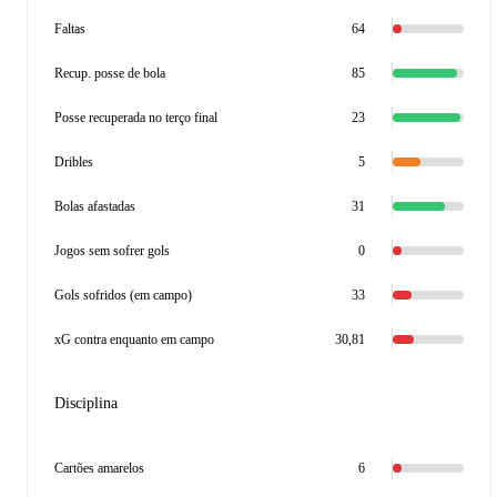
Faltas
64
Recup. posse de bola
85
Posse recuperada no terço final
23
Dribles
5
Bolas afastadas
31
Jogos sem sofrer gols
0
Gols sofridos (em campo)
33
xG contra enquanto em campo
30,81
Disciplina
Cartões amarelos
6