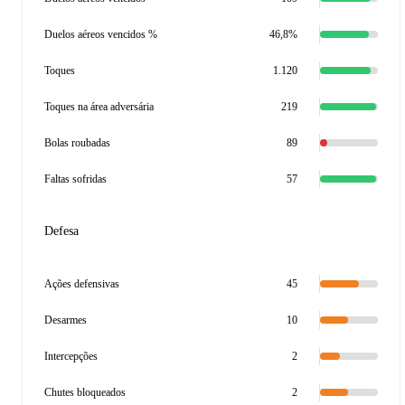
Duelos aéreos vencidos %
46,8%
Toques
1.120
Toques na área adversária
219
Bolas roubadas
89
Faltas sofridas
57
Defesa
Ações defensivas
45
Desarmes
10
Intercepções
2
Chutes bloqueados
2