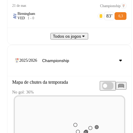
21 de mar.
Championship
Birmingham
83‎’‎
6,3
V
E
D
1
-
0
Todos os jogos
2025/2026
Mapa de chutes da temporada
No gol: 36%