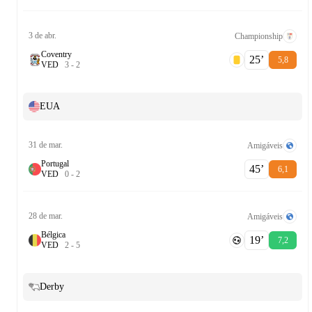
3 de abr.
Championship
Coventry
25‎’‎
5,8
V
E
D
3
-
2
EUA
31 de mar.
Amigáveis
Portugal
45‎’‎
6,1
V
E
D
0
-
2
28 de mar.
Amigáveis
Bélgica
19‎’‎
7,2
V
E
D
2
-
5
Derby