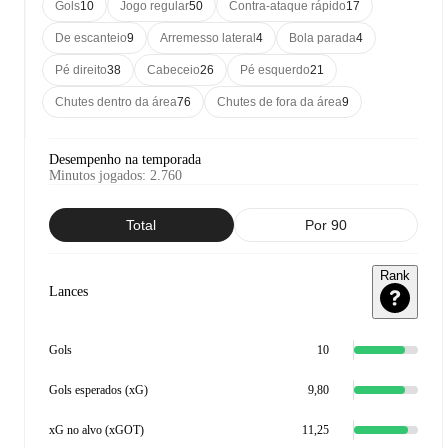
Gols
10
Jogo regular
50
Contra-ataque rápido
17
De escanteio
9
Arremesso lateral
4
Bola parada
4
Pé direito
38
Cabeceio
26
Pé esquerdo
21
Chutes dentro da área
76
Chutes de fora da área
9
Desempenho na temporada
Minutos jogados
:
2.760
Total
Por 90
Rank
Lances
Gols
10
Gols esperados (xG)
9,80
xG no alvo (xGOT)
11,25