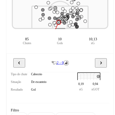
85
10
10,13
Chutes
Gols
xG
2 - 0
Tipo de chute
Cabeceio
Situação
De escanteio
0,19
0,94
xG
xGOT
Resultado
Gol
Filtro