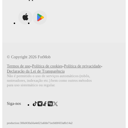
© Copyright
2026
FotMob
Termos de uso
•
Política de cookies
•
Política de privacidade
•
Declaração da Lei de Transparência
Não é permitido o uso de serviços automáticos (robôs,
rastreadores, indexação etc.) bem como outros métodos
para uso sistemático ou regular.
Siga-nos
production:306d430a56a4e621a6fde71ec0d0f433af0c14a2