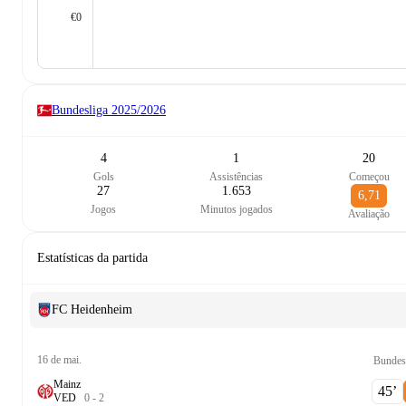
€0
Bundesliga
2025/2026
4
1
20
Gols
Assistências
Começou
27
1.653
6,71
Jogos
Minutos jogados
Avaliação
Estatísticas da partida
FC Heidenheim
16 de mai.
Bundes
Mainz
45‎’‎
V
E
D
0
-
2