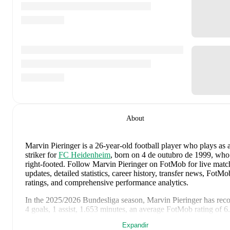
About
Marvin Pieringer
is a 26-year-old football player who plays as 
striker
for
FC Heidenheim
, born on 4 de outubro de 1999, who
right-footed
.
Follow Marvin Pieringer on FotMob for live matc
updates, detailed statistics, career history, transfer news, FotMo
ratings, and comprehensive performance analytics.
In the
2025/2026
Bundesliga
season,
Marvin Pieringer
has rec
4 goals, 1 assist, 1.653 minutes, an average FotMob rating of 6
2 yellow cards
.
Expandir