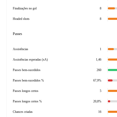
Finalizações no gol
8
Headed shots
8
Passes
Assistências
1
Assistências esperadas (xA)
1,46
Passes bem-sucedidos
260
Passes bem-sucedidos %
67,9%
Passes longos certos
5
Passes longos certos %
20,8%
Chances criadas
16