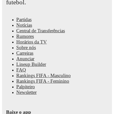
futebol.
FotMob provides comprehensive coverage of
Marvin Pieringer
including career statistics, match-by-match ratings, transfer hist
market value trends, and detailed performance analytics.
Follo
Marvin Pieringer to receive notifications about upcoming match
Partidas
goals, and other key events.
Notícias
Central de Transferências
Rumores
Horários da TV
Sobre nós
Carreiras
Anunciar
Lineup Builder
FAQ
Rankings FIFA - Masculino
Rankings FIFA - Feminino
Palpiteiro
Newsletter
Baixe o app