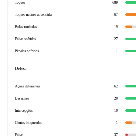
Toques
689
Toques na área adversária
67
Bolas roubadas
19
Faltas sofridas
27
Pênaltis sofridos
1
Defesa
Ações defensivas
62
Desarmes
20
Intercepções
10
Chutes bloqueados
1
Faltas
37