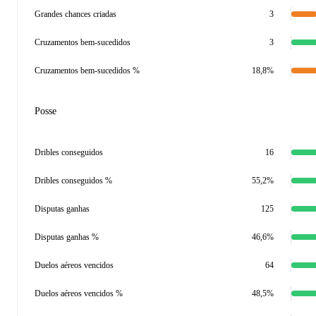
Grandes chances criadas
3
Cruzamentos bem-sucedidos
3
Cruzamentos bem-sucedidos %
18,8%
Posse
Dribles conseguidos
16
Dribles conseguidos %
55,2%
Disputas ganhas
125
Disputas ganhas %
46,6%
Duelos aéreos vencidos
64
Duelos aéreos vencidos %
48,5%