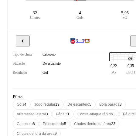
32
4
5,95
Chutes
Gols
xG
3 - 3
Tipo de chute
Cabeceio
Situação
De escanteio
0,22
0,35
xG
xGOT
Resultado
Gol
Filtro
Gols
4
Jogo regular
19
De escanteio
5
Bola parada
3
Arremesso lateral
3
Pênalti
1
Contra-ataque rápido
1
Pé direi
Cabeceio
8
Pé esquerdo
5
Chutes dentro da área
23
Chutes de fora da área
9