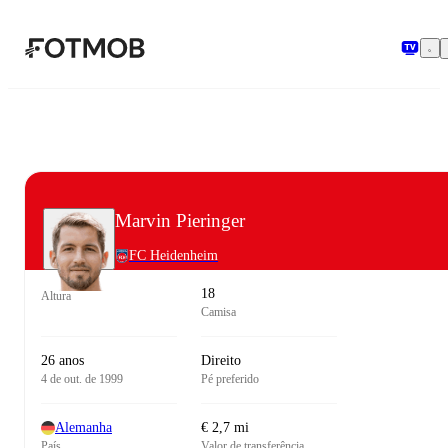
Pular para o conteúdo principal
Marvin Pieringer
FC Heidenheim
18
Altura
Camisa
26 anos
Direito
4 de out. de 1999
Pé preferido
Alemanha
€ 2,7 mi
País
Valor de transferência