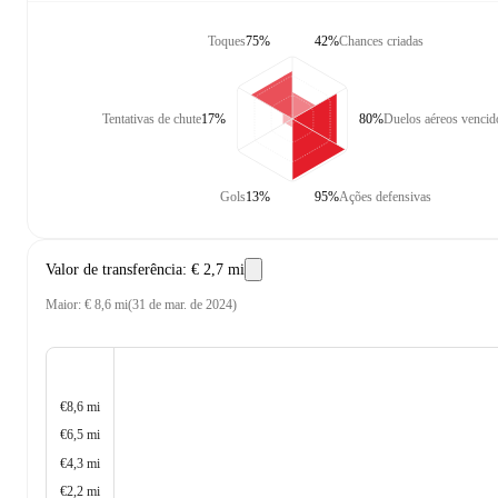
Toques
75%
42%
Chances criadas
Tentativas de chute
17%
80%
Duelos aéreos vencid
Gols
13%
95%
Ações defensivas
Valor de transferência
:
€ 2,7 mi
Maior
:
€ 8,6 mi
(
31 de mar. de 2024
)
€8,6 mi
€6,5 mi
€4,3 mi
€2,2 mi