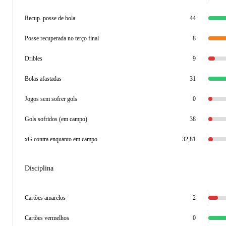
Recup. posse de bola
44
Posse recuperada no terço final
8
Dribles
9
Bolas afastadas
31
Jogos sem sofrer gols
0
Gols sofridos (em campo)
38
xG contra enquanto em campo
32,81
Disciplina
Cartões amarelos
2
Cartões vermelhos
0