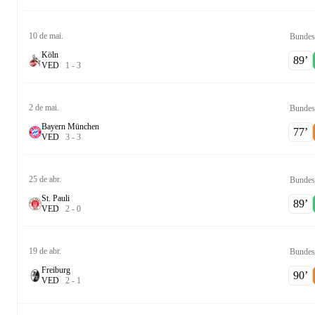
10 de mai.
Bundes
Köln
89‎’‎
V
E
D
1
-
3
2 de mai.
Bundes
Bayern München
77‎’‎
V
E
D
3
-
3
25 de abr.
Bundes
St. Pauli
89‎’‎
V
E
D
2
-
0
19 de abr.
Bundes
Freiburg
90‎’‎
V
E
D
2
-
1