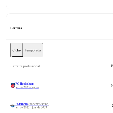
Carreira
Clube
Temporada
Carreira profissional
FC Heidenheim
1
jul. de 2023 - agora
Paderborn
(por empréstimo)
jul. de 2022 - jun. de 2023