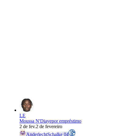
LE
Moussa N'Diaye
por empréstimo
2 de fev.
2 de fevereiro
Anderlecht
Schalke 04