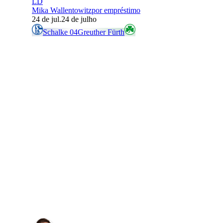
LD
Mika Wallentowitz
por empréstimo
24 de jul.
24 de julho
Schalke 04
Greuther Fürth