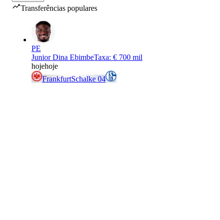
Transferências populares
PE
Junior Dina Ebimbe
Taxa
:
€ 700 mil
hoje
hoje
Frankfurt
Schalke 04