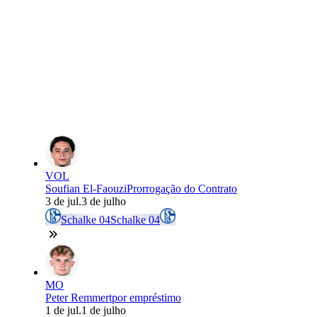
VOL
Soufian El-Faouzi
Prorrogação do Contrato
3 de jul.
3 de julho
Schalke 04
Schalke 04
MO
Peter Remmert
por empréstimo
1 de jul.
1 de julho