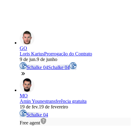
GO
Loris Karius
Prorrogação do Contrato
9 de jun.
9 de junho
Schalke 04
Schalke 04
MO
Amin Younes
transferência gratuita
19 de fev.
19 de fevereiro
Schalke 04
Free agent