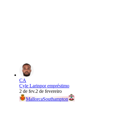
CA
Cyle Larin
por empréstimo
2 de fev.
2 de fevereiro
Mallorca
Southampton