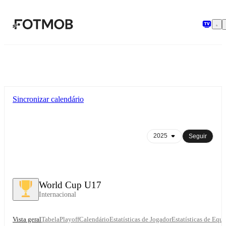
Saltar para o conteúdo principal
Sincronizar calendário
Seguir
World Cup U17
Internacional
Vista geral
Tabela
Playoff
Calendário
Estatísticas de Jogador
Estatísticas de Equ