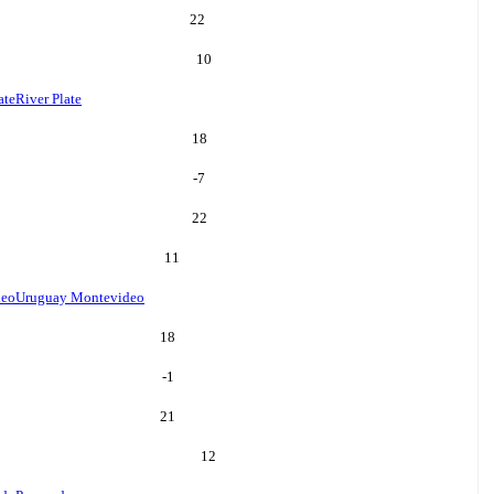
22
10
ate
River Plate
18
-7
22
11
deo
Uruguay Montevideo
18
-1
21
12