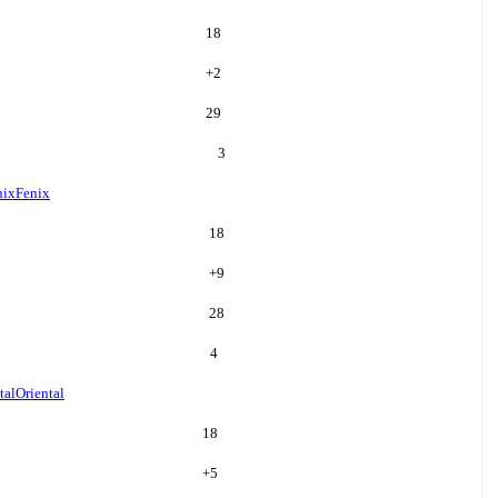
18
+
2
29
3
nix
Fenix
18
+
9
28
4
tal
Oriental
18
+
5