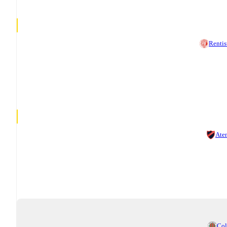
Rentis
Ate
Co