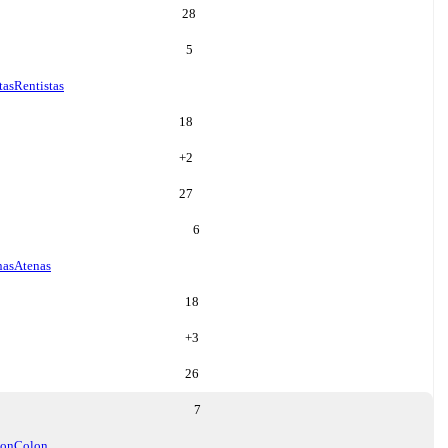
28
5
tas
Rentistas
18
+
2
27
6
nas
Atenas
18
+
3
26
7
lon
Colon