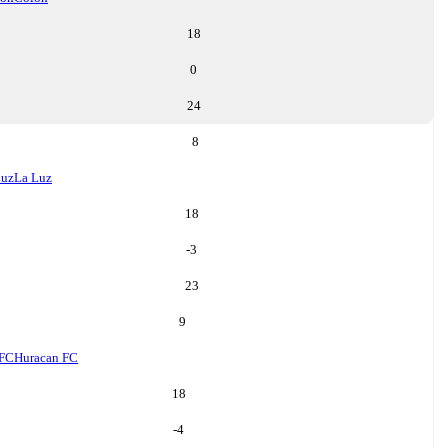
18
0
24
8
Luz
La Luz
18
-3
23
9
 FC
Huracan FC
18
-4