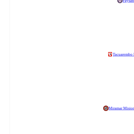
Paysa
Tacuarembo
Miramar Misio