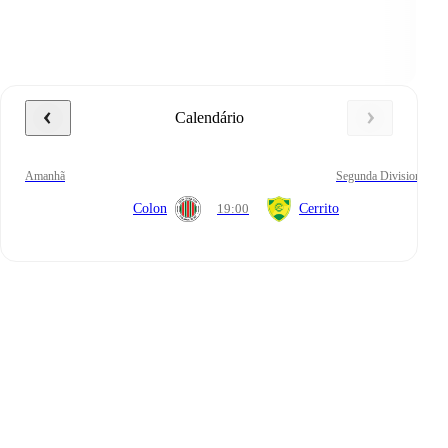
Calendário
amanhã
Segunda Division
Colon
19:00
Cerrito