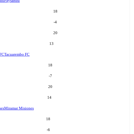
ndu
Paysandu
18
-4
20
13
 FC
Tacuarembo FC
18
-7
20
14
nes
Miramar Misiones
18
-6