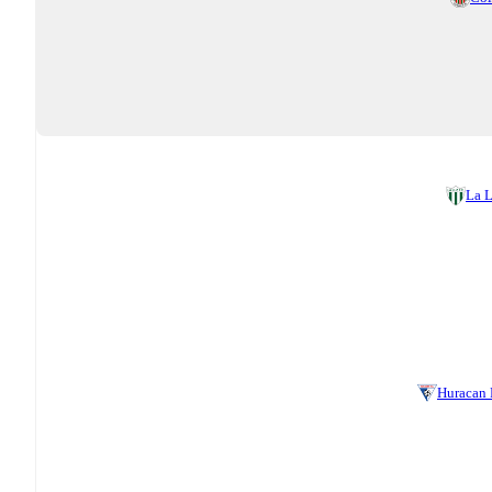
La 
Huracan