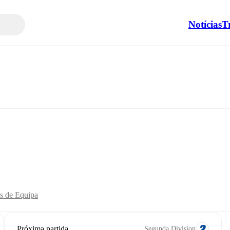
Notícias
T
as de Equipa
Próxima partida
Segunda Division