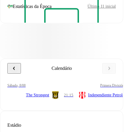
Estatísticas da Época
Último 11 inicial
Calendário
sábado, 8/08
Primera División
The Strongest
21:15
Independiente Petrolero
Estádio