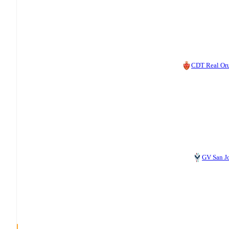
CDT Real Or
GV San J