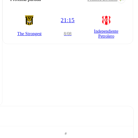
21:15
Independiente
The Strongest
8/08
Petrolero
#