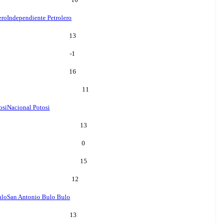
ero
Independiente Petrolero
13
-1
16
11
osi
Nacional Potosi
13
0
15
12
ulo
San Antonio Bulo Bulo
13