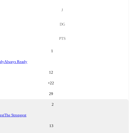
J
DG
PTS
1
ady
Always Ready
12
+
22
29
2
est
The Strongest
13