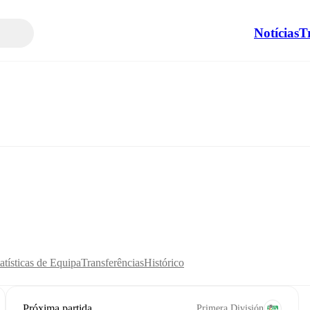
Notícias
T
atísticas de Equipa
Transferências
Histórico
Próxima partida
Primera División