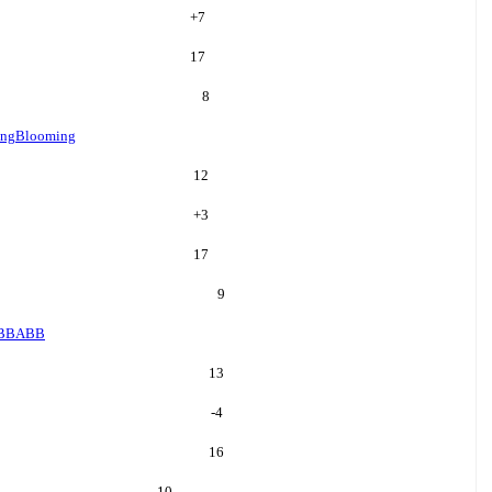
+
7
17
8
ing
Blooming
12
+
3
17
9
BB
ABB
13
-4
16
10