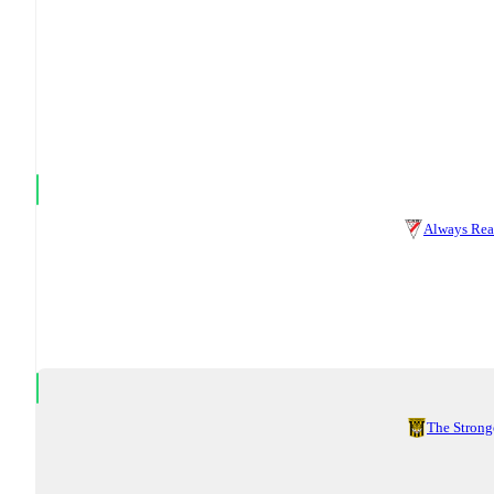
Always Re
The Strong