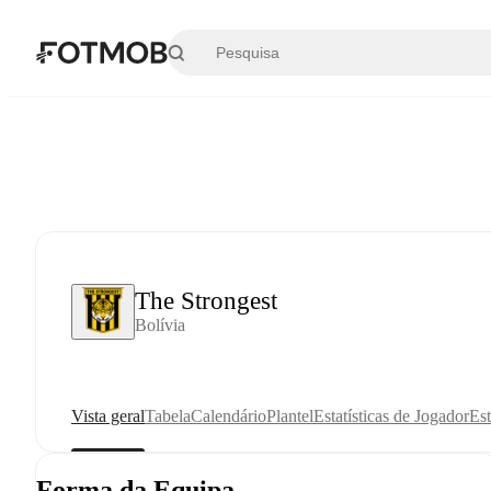
Saltar para o conteúdo principal
The Strongest
Bolívia
Vista geral
Tabela
Calendário
Plantel
Estatísticas de Jogador
Est
Forma da Equipa