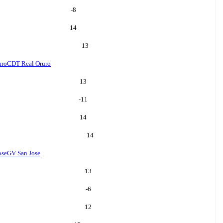
-8
14
13
uro
CDT Real Oruro
13
-11
14
14
ose
GV San Jose
13
-6
12