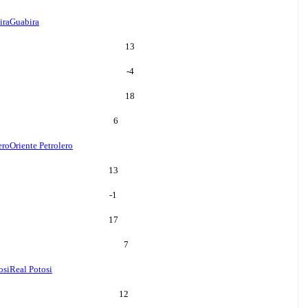
ira
Guabira
13
-4
18
6
ero
Oriente Petrolero
13
-1
17
7
osi
Real Potosi
12