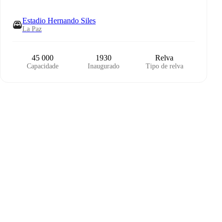
Estadio Hernando Siles
La Paz
45 000
1930
Relva
Capacidade
Inaugurado
Tipo de relva