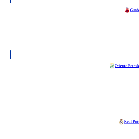
Guab
Oriente Petrol
Real Pot