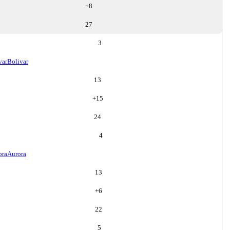
+
8
27
3
var
Bolivar
13
+
15
24
4
ora
Aurora
13
+
6
22
5