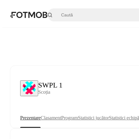
Sari la conținutul principal
SWPL 1
Scoția
Prezentare
Clasament
Program
Statistici jucător
Statistici echip