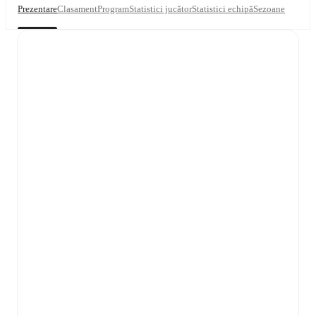
Prezentare
Clasament
Program
Statistici jucător
Statistici echipă
Sezoane