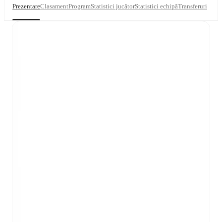
Prezentare
Clasament
Program
Statistici jucător
Statistici echipă
Transferuri