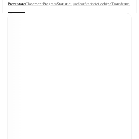
Prezentare
Clasament
Program
Statistici jucător
Statistici echipă
Transferuri