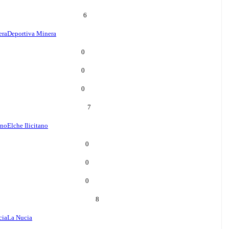
6
era
Deportiva Minera
0
0
0
7
ano
Elche Ilicitano
0
0
0
8
cia
La Nucia