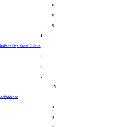
0
0
0
14
lia
Pena Dep. Santa Eulalia
0
0
0
15
nse
Poblense
0
0