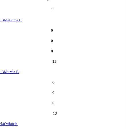
11
a B
Mallorca B
0
0
0
12
a B
Murcia B
0
0
0
13
ela
Orihuela