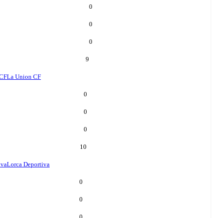
0
0
0
9
 CF
La Union CF
0
0
0
10
iva
Lorca Deportiva
0
0
0