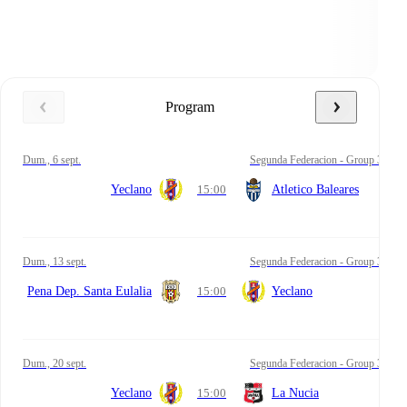
Program
dum., 6 sept.
Segunda Federacion - Group 3
Yeclano
15:00
Atletico Baleares
dum., 13 sept.
Segunda Federacion - Group 3
Pena Dep. Santa Eulalia
15:00
Yeclano
dum., 20 sept.
Segunda Federacion - Group 3
Yeclano
15:00
La Nucia