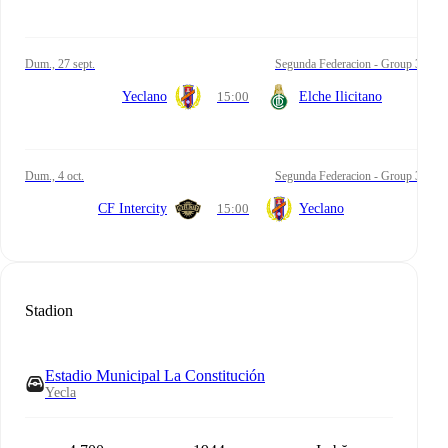
dum., 27 sept.
Segunda Federacion - Group 3
Yeclano
15:00
Elche Ilicitano
dum., 4 oct.
Segunda Federacion - Group 3
CF Intercity
15:00
Yeclano
Stadion
Estadio Municipal La Constitución
Yecla