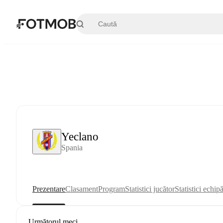
Sari la conținutul principal
Yeclano
Spania
Prezentare
Clasament
Program
Statistici jucător
Statistici echip
Următorul meci