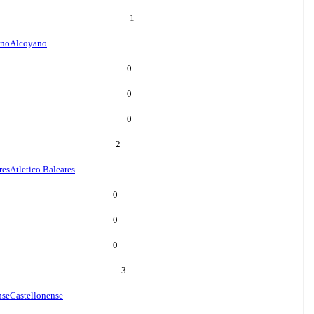
1
ano
Alcoyano
0
0
0
2
res
Atletico Baleares
0
0
0
3
nse
Castellonense