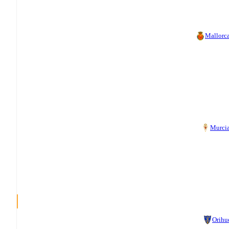
Mallorc
Murci
Orihu