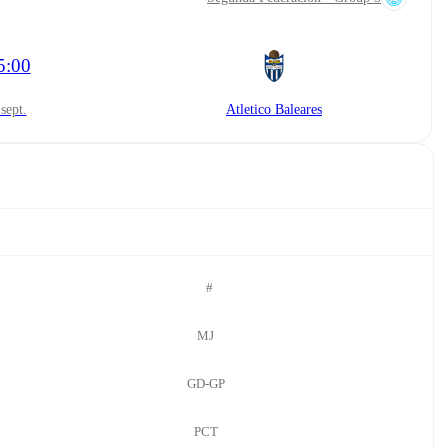
5:00
6 sept.
Atletico Baleares
#
MJ
GD-GP
PCT