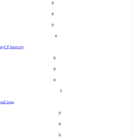
0
0
0
4
ity
CF Intercity
0
0
0
5
eza
Cieza
0
0
0