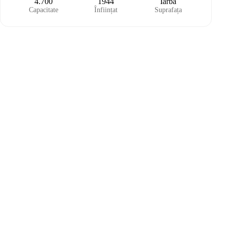
4.700
1944
Iarbă
Capacitate
Înființat
Suprafața