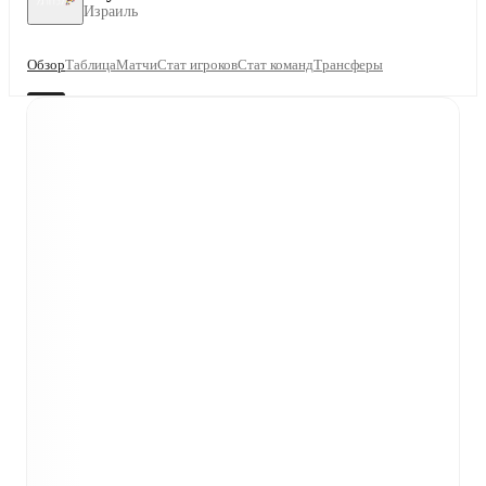
Израиль
Обзор
Таблица
Матчи
Стат игроков
Стат команд
Трансферы