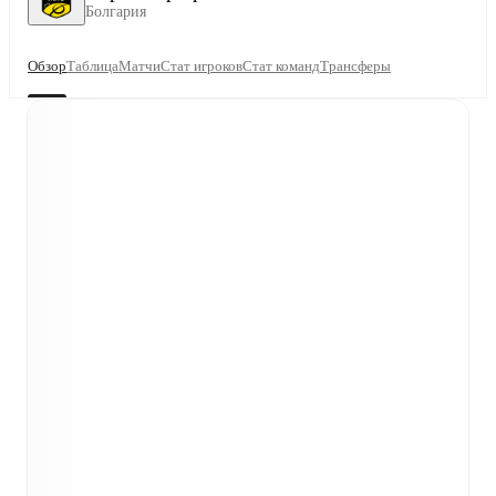
Болгария
Обзор
Таблица
Матчи
Стат игроков
Стат команд
Трансферы