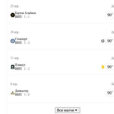
25 апр.
Ли
Бертон Альбион
90‎’‎
В
Н
П
1
-
1
18 апр.
Ли
Стокпорт
90‎’‎
В
Н
П
3
-
3
11 апр.
Ли
Плимут
90‎’‎
В
Н
П
2
-
2
6 апр.
Ли
Донкастер
90‎’‎
В
Н
П
3
-
0
Все матчи