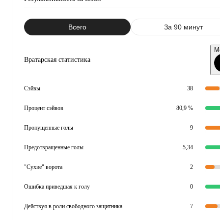
Всего
За 90 минут
М
Вратарская статистика
Сэйвы
38
Процент сэйвов
80,9 %
Пропущенные голы
9
Предотвращенные голы
5,34
"Сухие" ворота
2
Ошибка приведшая к голу
0
Действуя в роли свободного защитника
7