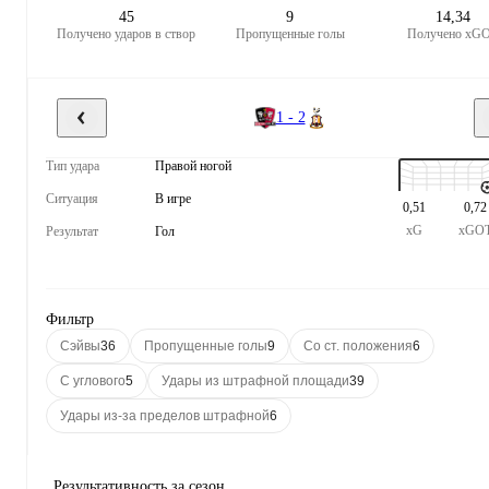
45
9
14,34
Получено ударов в створ
Пропущенные голы
Получено xG
1 - 2
Тип удара
Правой ногой
Ситуация
В игре
0,51
0,72
xG
xGO
Результат
Гол
Фильтр
Сэйвы
36
Пропущенные голы
9
Со ст. положения
6
С углового
5
Удары из штрафной площади
39
Удары из-за пределов штрафной
6
Результативность за сезон