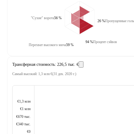
"Сухие" ворота
56 %
26 %
Пропущенные гол
94 %
Процент сэйвов
Перехват высокого мяча
59 %
Трансферная стоимость
:
226,5 тыс. €
Самый высокий
:
1,3 млн €
(
31 дек. 2020 г.
)
€1,3 млн
€1 млн
€670 тыс.
€340 тыс.
€0