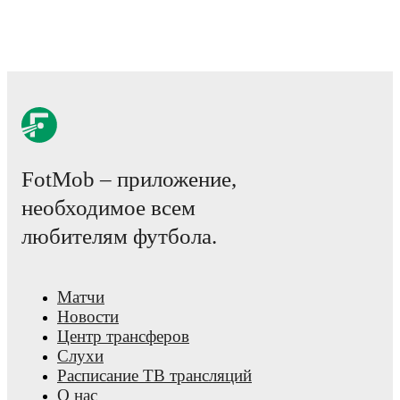
FotMob provides comprehensive coverage of
Jack Bycroft
,
including career statistics, match-by-match ratings, transfer hist
market value trends, and detailed performance analytics.
Follo
Jack Bycroft to receive notifications about upcoming matches, 
and other key events.
FotMob – приложение,
необходимое всем
любителям футбола.
Матчи
Новости
Центр трансферов
Слухи
Расписание ТВ трансляций
О нас