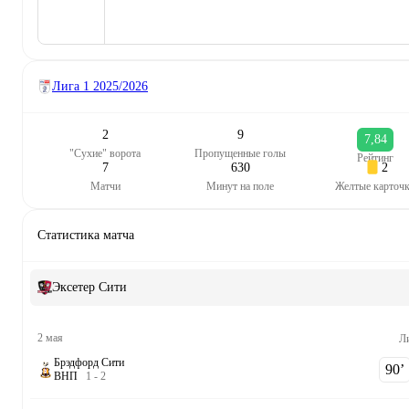
Лига 1
2025/2026
2
9
7,84
"Сухие" ворота
Пропущенные голы
Рейтинг
7
630
2
Матчи
Минут на поле
Желтые карточ
Статистика матча
Эксетер Сити
2 мая
Ли
Брэдфорд Сити
90‎’‎
В
Н
П
1
-
2