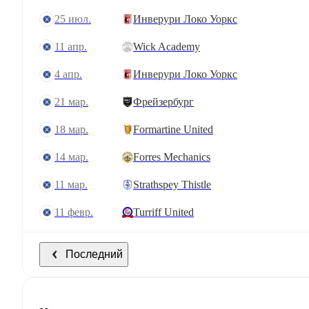
25 июл.
Инверури Локо Уоркс
11 апр.
Wick Academy
4 апр.
Инверури Локо Уоркс
21 мар.
Фрейзербург
18 мар.
Formartine United
14 мар.
Forres Mechanics
11 мар.
Strathspey Thistle
11 февр.
Turriff United
Последний