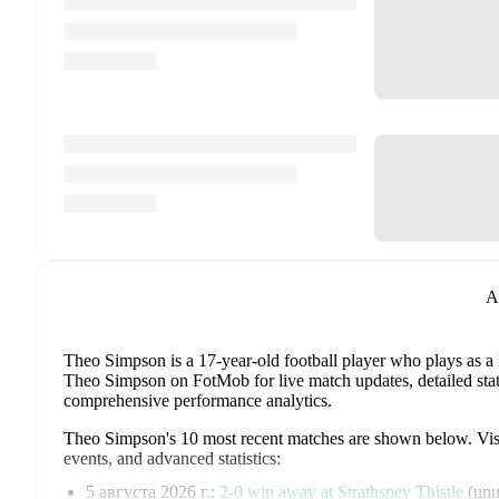
A
Theo Simpson
is a 17-year-old football player who plays as a
Theo Simpson on FotMob for live match updates, detailed statis
comprehensive performance analytics.
Theo Simpson
's
10
most recent matches are shown below. Visit
events, and advanced statistics:
5 августа 2026 г.
:
2
-
0
win
away at
Strathspey Thistle
(
unu