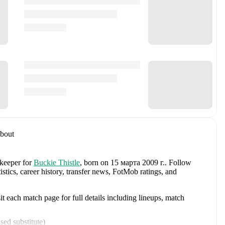
bout
 keeper
for
Buckie Thistle
, born on 15 марта 2009 г.
.
Follow
tics, career history, transfer news, FotMob ratings, and
 each match page for full details including lineups, match
sed substitute
)