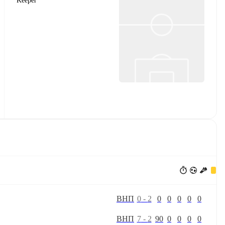
Keeper
В
Н
П
0
-
2
0
0
0
0
0
В
Н
П
7
-
2
90
0
0
0
0