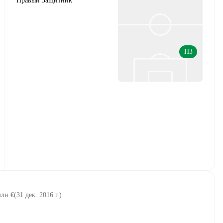
Правый Защитник
ПЗ
млн €
(
31 дек. 2016 г.
)