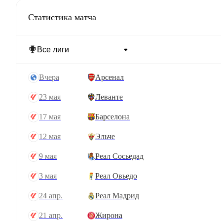
Статистика матча
вчера
Арсенал
23 мая
Леванте
17 мая
Барселона
12 мая
Эльче
9 мая
Реал Сосьедад
3 мая
Реал Овьедо
24 апр.
Реал Мадрид
21 апр.
Жирона