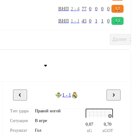
В
Н
П
2
-
4
77
0
0
0
0
5,7
В
Н
П
1
-
1
45
0
1
1
0
7,2
Далее
1 - 1
Тип удара
Правой ногой
Ситуация
В игре
0,07
0,70
Результат
Гол
xG
xGOT