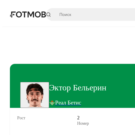
Перейти к основному содержимому
Эктор Бельерин
Реал Бетис
2
Рост
Номер