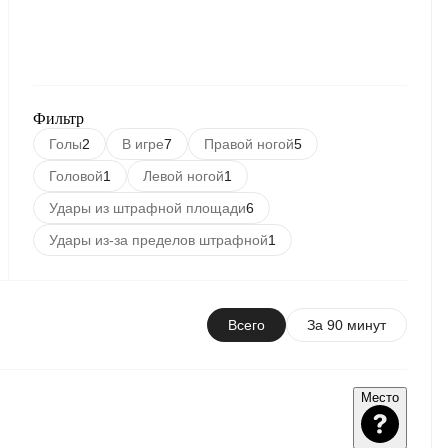
Фильтр
Голы
2
В игре
7
Правой ногой
5
Головой
1
Левой ногой
1
Удары из штрафной площади
6
Удары из-за пределов штрафной
1
Всего
За 90 минут
Место