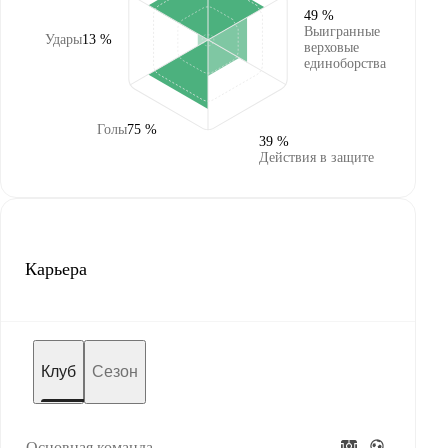
49 %
Выигранные
Удары
13 %
верховые
единоборства
Голы
75 %
39 %
Действия в защите
Карьера
Клуб
Сезон
Основная команда