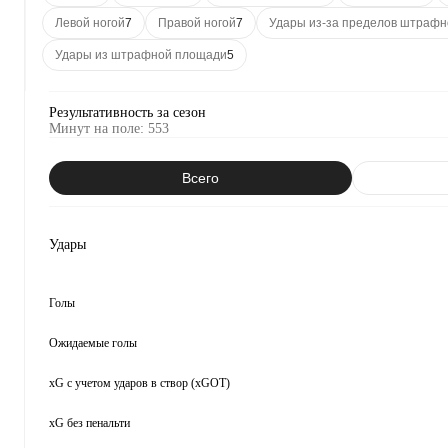
Левой ногой
7
Правой ногой
7
Удары из-за пределов штрафн
Удары из штрафной площади
5
Результативность за сезон
Минут на поле
:
553
Всего
Удары
Голы
Ожидаемые голы
xG с учетом ударов в створ (xGOT)
xG без пенальти