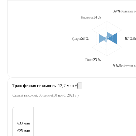
39 %
Голевые 
Касания
14 %
Удары
53 %
67 %
В
Голы
23 %
9 %
Действия в
Трансферная стоимость
:
12,7 млн €
Самый высокий
:
33 млн €
(
30 нояб. 2021 г.
)
€33 млн
€25 млн