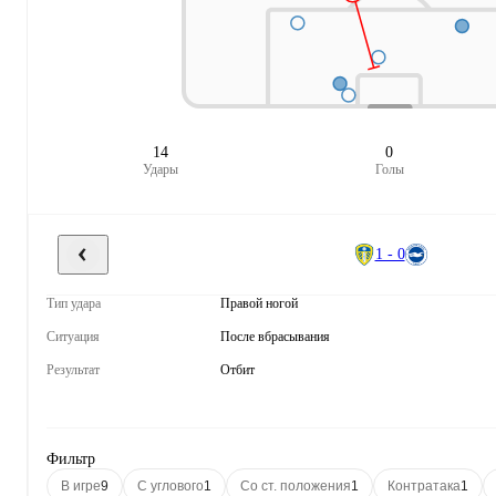
14
0
Удары
Голы
1 - 0
Тип удара
Правой ногой
Ситуация
После вбрасывания
Результат
Отбит
Фильтр
В игре
9
С углового
1
Со ст. положения
1
Контратака
1