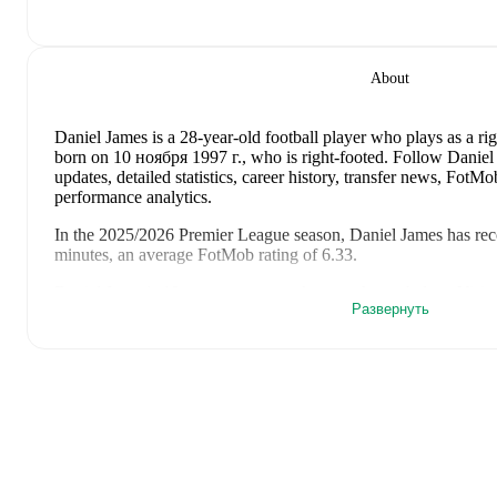
About
Daniel James
is a 28-year-old football player who plays as a ri
born on 10 ноября 1997 г., who is right-footed
.
Follow Daniel 
updates, detailed statistics, career history, transfer news, Fot
performance analytics.
In the
2025/2026
Premier League
season,
Daniel James
has rec
minutes, an average FotMob rating of 6.33
.
Daniel James
's
10
most recent matches are shown below. Visit e
Развернуть
including lineups, match events, and advanced statistics:
8 августа 2026 г.
:
2
-
0
win
at home vs
RB Leipzig
(
45 minu
2 августа 2026 г.
:
4
-
2
win
away at
Liverpool
(
45 minutes
,
25 июля 2026 г.
:
2
-
3
loss
at home vs
Wrexham
(
76 minutes
6 июня 2026 г.
:
1
-
2
loss
away at
Romania
(
71 minutes
,
1 as
2 июня 2026 г.
:
1
-
1
draw
at home vs
Ghana
(
60 minutes
,
7
24 мая 2026 г.
:
0
-
3
loss
away at
West Ham United
(
20 minu
17 мая 2026 г.
:
1
-
0
win
at home vs
Brighton & Hove Albio