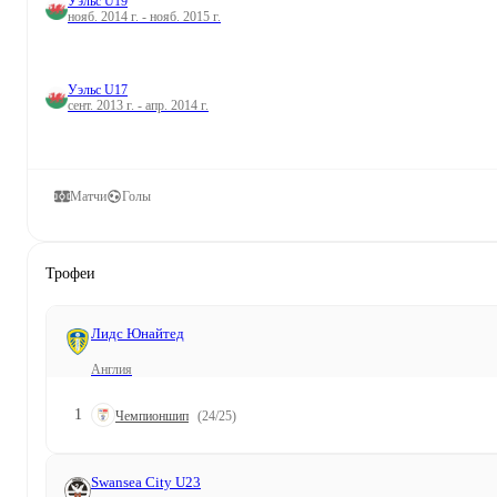
Уэльс U19
нояб. 2014 г. - нояб. 2015 г.
Уэльс U17
сент. 2013 г. - апр. 2014 г.
Матчи
Голы
Трофеи
Лидс Юнайтед
Англия
1
Чемпионшип
(24/25)
Swansea City U23