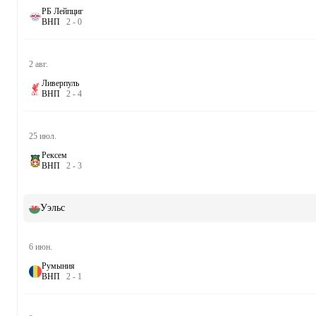
РБ Лейпциг
В
Н
П
2
-
0
2 авг.
Ливерпуль
В
Н
П
2
-
4
25 июл.
Рексем
В
Н
П
2
-
3
Уэльс
6 июн.
Румыния
В
Н
П
2
-
1