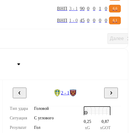
В
Н
П
3
-
1
90
0
0
1
0
6,6
В
Н
П
1
-
0
45
0
0
0
0
6,1
Далее
2 - 1
Тип удара
Головой
Ситуация
С углового
0,25
0,87
Результат
Гол
xG
xGOT