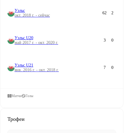
Уэльс
62
2
окт. 2018 г. - сейчас
Уэльс U20
3
0
май 2017 г. - окт. 2020 г.
Уэльс U21
7
0
янв. 2016 г. - окт. 2018 г.
Матчи
Голы
Трофеи