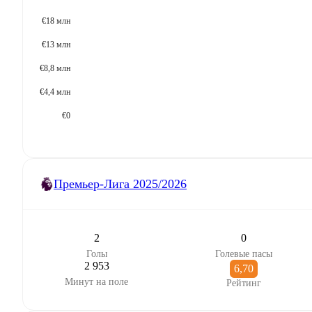
€18 млн
€13 млн
€8,8 млн
€4,4 млн
€0
Премьер-Лига
2025/2026
2
0
Голы
Голевые пасы
2 953
6,70
Минут на поле
Рейтинг