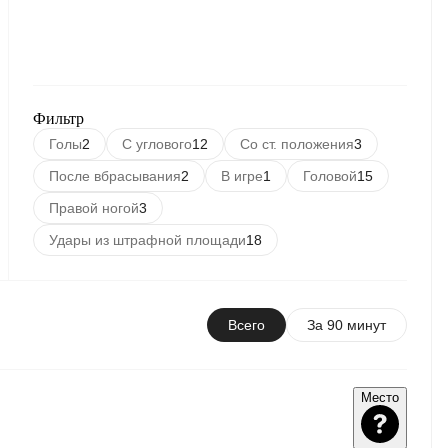
Фильтр
Голы
2
С углового
12
Со ст. положения
3
После вбрасывания
2
В игре
1
Головой
15
Правой ногой
3
Удары из штрафной площади
18
Всего
За 90 минут
Место