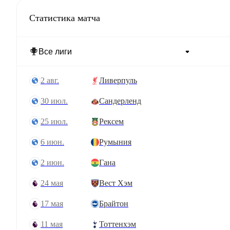
Статистика матча
2 авг.
Ливерпуль
30 июл.
Сандерленд
25 июл.
Рексем
6 июн.
Румыния
2 июн.
Гана
24 мая
Вест Хэм
17 мая
Брайтон
11 мая
Тоттенхэм