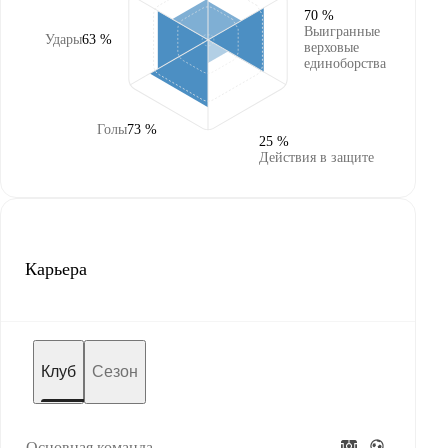
70 %
Выигранные
Удары
63 %
верховые
единоборства
Голы
73 %
25 %
Действия в защите
Карьера
Клуб
Сезон
Основная команда