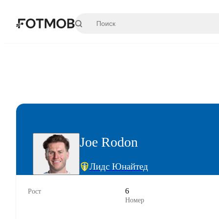
Перейти к основному содержимому
Joe Rodon
Лидс Юнайтед
6
Рост
Номер