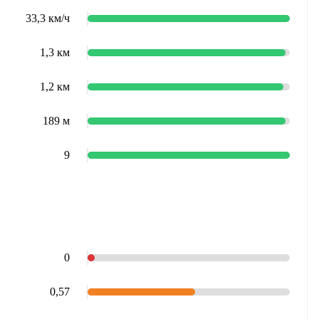
33,3 км/ч
1,3 км
1,2 км
189 м
9
0
0,57