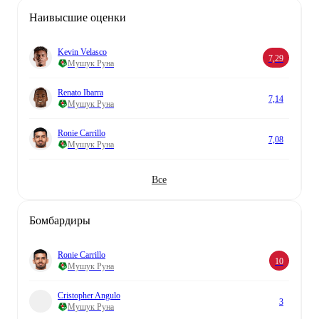
Наивысшие оценки
Kevin Velasco
7,29
Мушук Руна
Renato Ibarra
7,14
Мушук Руна
Ronie Carrillo
7,08
Мушук Руна
Все
Бомбардиры
Ronie Carrillo
10
Мушук Руна
Cristopher Angulo
3
Мушук Руна