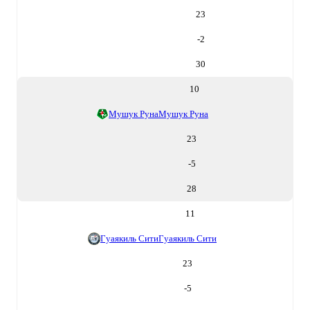
23
-2
30
10
Мушук Руна
Мушук Руна
23
-5
28
11
Гуаякиль Сити
Гуаякиль Сити
23
-5