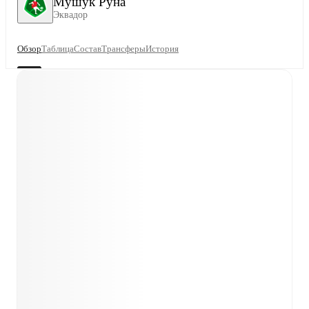
Мушук Руна
Эквадор
Обзор
Таблица
Состав
Трансферы
История