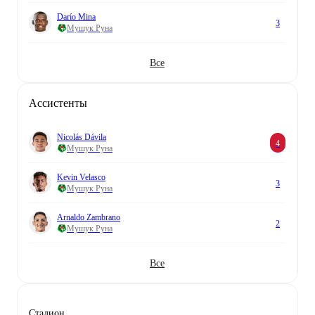
Darío Mina
3
Мушук Руна
Все
Aссистенты
Nicolás Dávila
4
Мушук Руна
Kevin Velasco
3
Мушук Руна
Arnaldo Zambrano
2
Мушук Руна
Все
Стадион