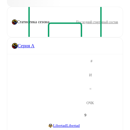
Статистика сезона
Последний стартовый состав
Серия А
#
И
=
ОЧК
9
Libertad
Libertad