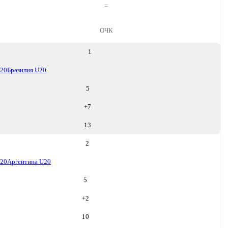
=
ОЧК
1
U20
Бразилия U20
5
+
7
13
2
U20
Аргентина U20
5
+
2
10