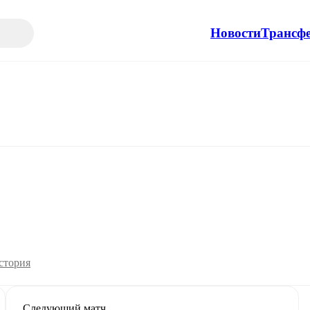
Новости
Трансф
стория
Следующий матч