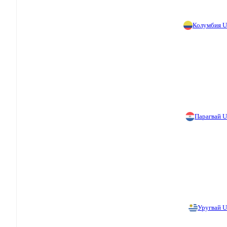
Колумбия 
Парагвай 
Уругвай 