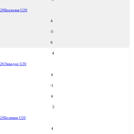
U20
Бразилия U20
4
-5
6
4
U20
Эквадор U20
4
-1
4
5
U20
Боливия U20
4