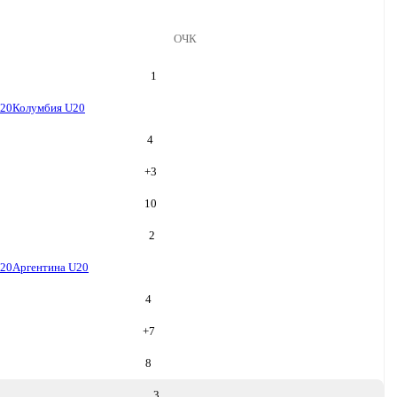
ОЧК
1
U20
Колумбия U20
4
+
3
10
2
U20
Аргентина U20
4
+
7
8
3