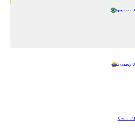
Бразилия 
Эквадор 
Боливия 