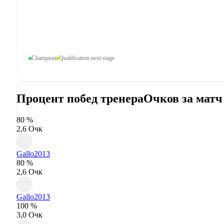
Champion
Qualification next stage
Процент побед тренера
Очков за матч
80 %
2,6 Очк
Gallo
2013
80 %
2,6 Очк
Gallo
2013
100 %
3,0 Очк