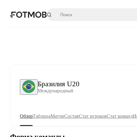
Перейти к основному содержимому
Бразилия U20
Международный
Обзор
Таблица
Матчи
Состав
Стат игроков
Стат команд
И
Форма команды