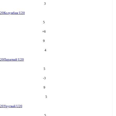
3
U20
Колумбия U20
5
+
6
9
4
U20
Парагвай U20
5
-3
9
5
U20
Уругвай U20
5