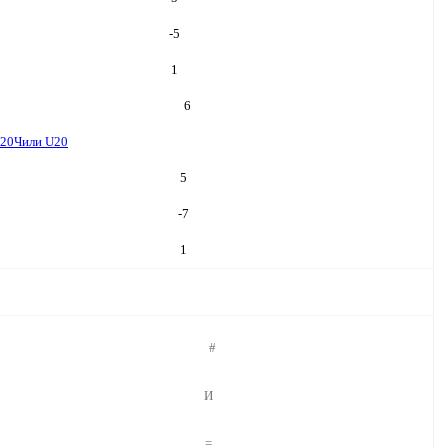
-5
1
6
U20
Чили U20
5
-7
1
#
И
=