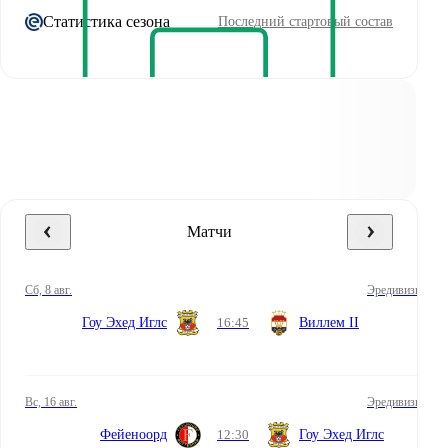
Статистика сезона
Последний стартовый состав
Матчи
сб, 8 авг.
Эредивизи
Гоу Эхед Иглс
16:45
Виллем II
вс, 16 авг.
Эредивизи
Фейеноорд
12:30
Гоу Эхед Иглс