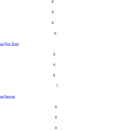
0
0
0
6
ааг
Ден Хааг
0
0
0
7
лле
Зволле
0
0
0