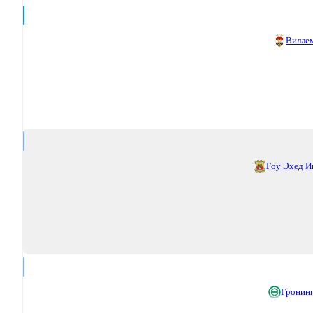
Виллем
Гоу Эхед И
Гронин