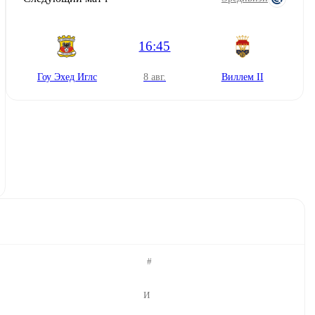
16:45
Гоу Эхед Иглс
8 авг.
Виллем II
#
И