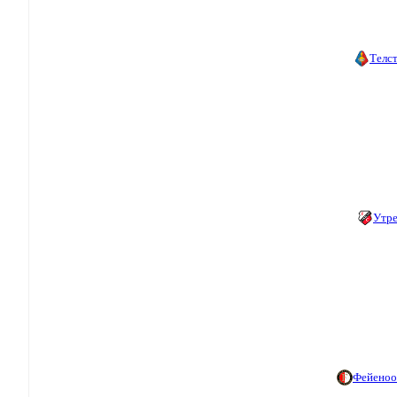
Телс
Утр
Фейеноо