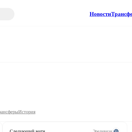
Новости
Трансф
рансферы
История
Следующий матч
Эредивизи