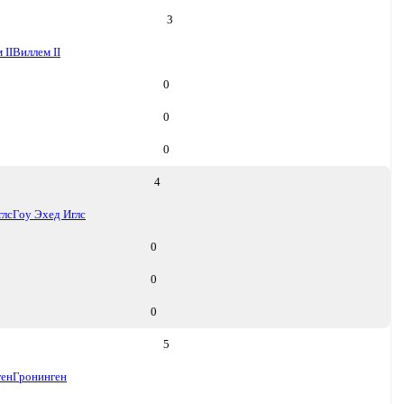
3
 II
Виллем II
0
0
0
4
глс
Гоу Эхед Иглс
0
0
0
5
ген
Гронинген