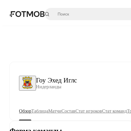
Перейти к основному содержимому
Гоу Эхед Иглс
Нидерланды
Обзор
Таблица
Матчи
Состав
Стат игроков
Стат команд
Т
Форма команды