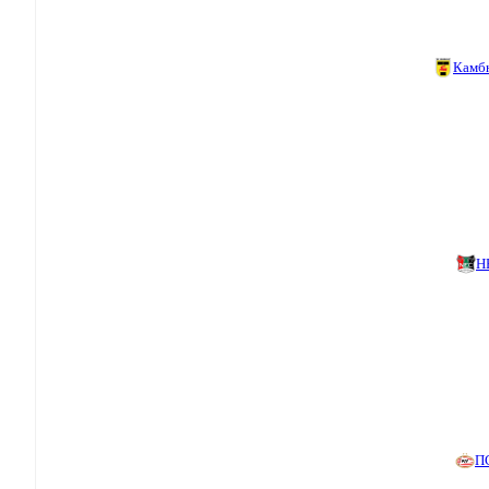
Камб
Н
П