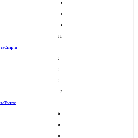
0
0
0
11
рта
Спарта
0
0
0
12
нте
Твенте
0
0
0