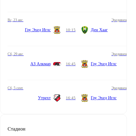
вс, 23 авг.
Эредивизи
Гоу Эхед Иглс
10:15
Ден Хааг
сб, 29 авг.
Эредивизи
АЗ Алкмар
16:45
Гоу Эхед Иглс
сб, 5 сент.
Эредивизи
Утрехт
16:45
Гоу Эхед Иглс
Стадион