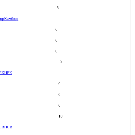
8
юр
Камбюр
0
0
0
9
ЕК
НЕК
0
0
0
10
СВ
ПСВ