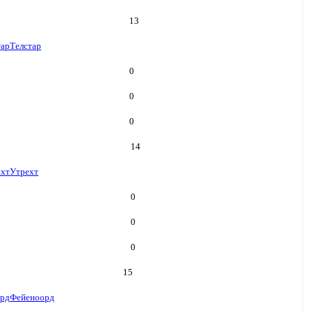
13
тар
Телстар
0
0
0
14
ехт
Утрехт
0
0
0
15
рд
Фейеноорд