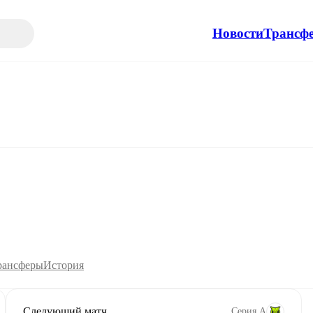
Новости
Трансф
рансферы
История
Следующий матч
Серия А