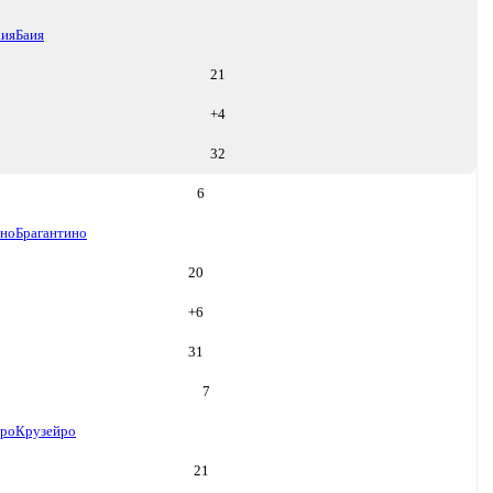
аия
Баия
21
+
4
32
6
ино
Брагантино
20
+
6
31
7
йро
Крузейро
21