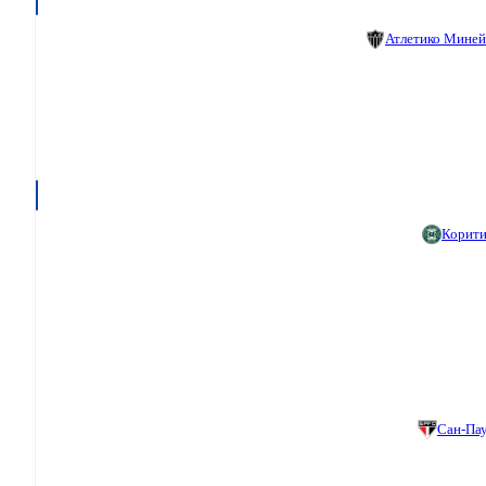
Атлетико Мине
Корит
Сан-Па