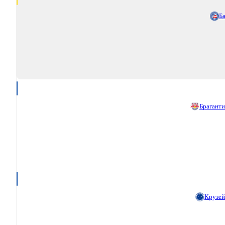
Б
Брагант
Крузе