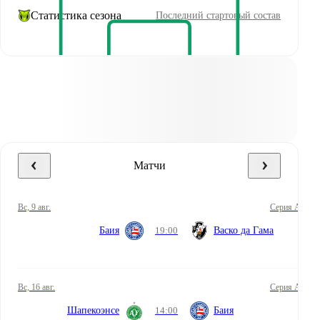
Статистика сезона
Последний стартовый состав
Матчи
вс, 9 авг.
Серия А
Баия
19:00
Васко да Гама
вс, 16 авг.
Серия А
Шапекоэнсе
14:00
Баия