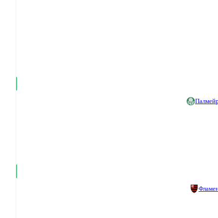
Палмей
Фламе