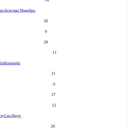
йро
Атлетико Минейро
20
0
28
11
иба
Коритиба
21
-3
27
12
улу
Сан-Паулу
20