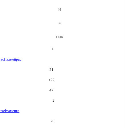
И
=
ОЧК
1
рас
Палмейрас
21
+
22
47
2
нго
Фламенго
20