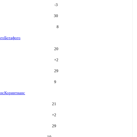
-3
30
8
ого
Ботафого
20
+
2
29
9
анс
Коринтианс
21
+
2
29
10