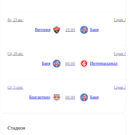
вс, 23 авг.
Серия А
Витория
19:00
Баия
сб, 29 авг.
Серия А
Баия
00:00
Интернасьонал
сб, 5 сент.
Серия А
Брагантино
00:00
Баия
Стадион