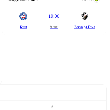
19:00
Баия
9 авг.
Васко да Гама
#