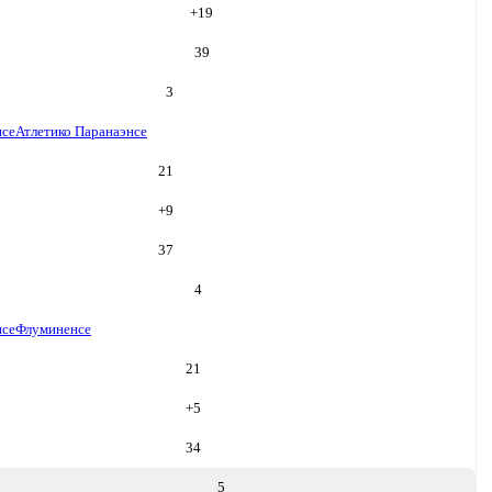
+
19
39
3
нсе
Атлетико Паранаэнсе
21
+
9
37
4
нсе
Флуминенсе
21
+
5
34
5