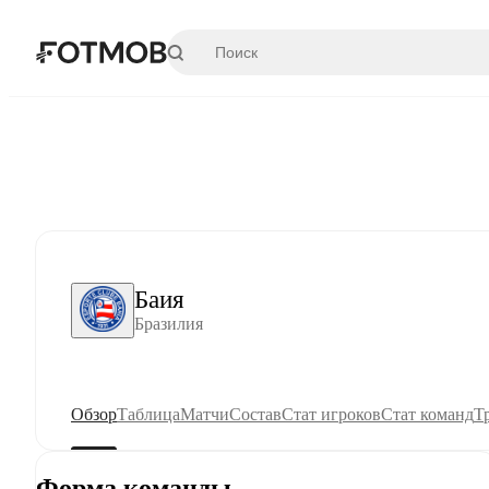
Перейти к основному содержимому
Баия
Бразилия
Обзор
Таблица
Матчи
Состав
Стат игроков
Стат команд
Т
Форма команды