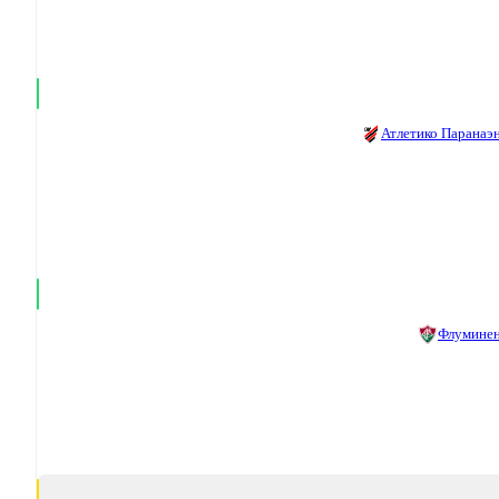
Атлетико Паранаэ
Флумине