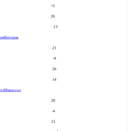
+
2
26
13
ия
Витория
21
-9
26
14
ол
Мирассол
20
-4
23