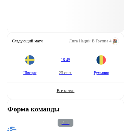
Следующий матч
Лига Наций B Группа 4
18:45
Швеция
25 сент.
Румыния
Все матчи
Форма команды
2 - 2