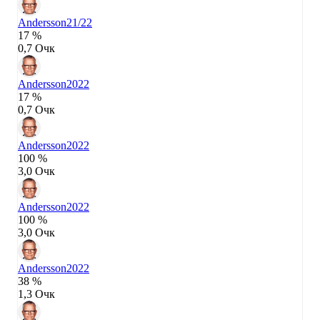
Andersson
21/22
17 %
0,7 Очк
Andersson
2022
17 %
0,7 Очк
Andersson
2022
100 %
3,0 Очк
Andersson
2022
100 %
3,0 Очк
Andersson
2022
38 %
1,3 Очк