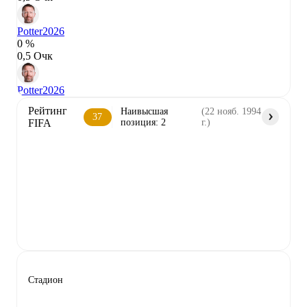
Potter
2026
0 %
0,5 Очк
Potter
2026
Рейтинг
Наивысшая
(
22 нояб. 1994
37
FIFA
позиция
:
2
г.
)
Стадион