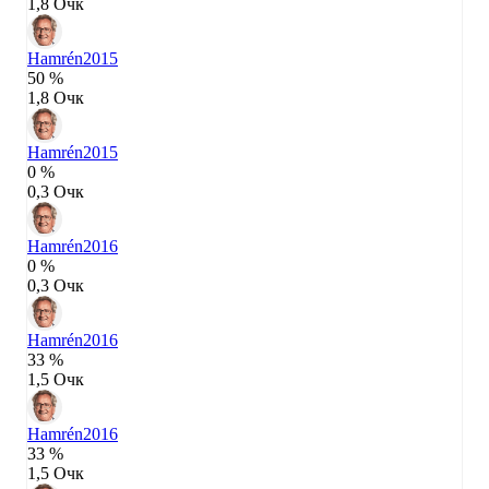
1,8 Очк
Hamrén
2015
50 %
1,8 Очк
Hamrén
2015
0 %
0,3 Очк
Hamrén
2016
0 %
0,3 Очк
Hamrén
2016
33 %
1,5 Очк
Hamrén
2016
33 %
1,5 Очк