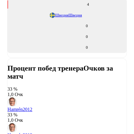
4
Швеция
Швеция
0
0
0
Процент побед тренера
Очков за
матч
33 %
1,0 Очк
Hamrén
2012
33 %
1,0 Очк