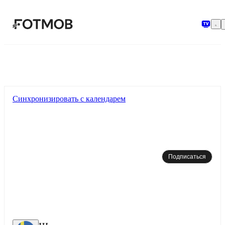
Перейти к основному содержимому
Синхронизировать с календарем
Подписаться