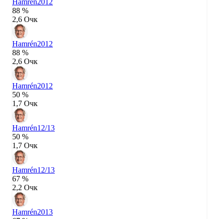
Hamrén
2012
88 %
2,6 Очк
Hamrén
2012
88 %
2,6 Очк
Hamrén
2012
50 %
1,7 Очк
Hamrén
12/13
50 %
1,7 Очк
Hamrén
12/13
67 %
2,2 Очк
Hamrén
2013