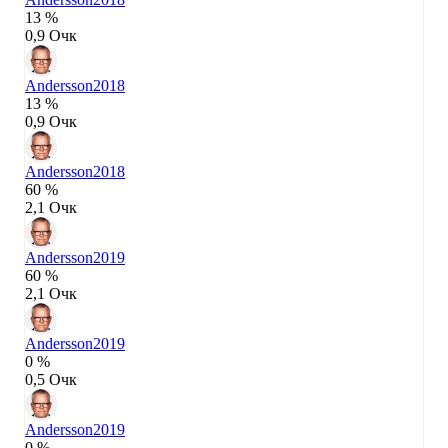
13 %
0,9 Очк
Andersson
2018
13 %
0,9 Очк
Andersson
2018
60 %
2,1 Очк
Andersson
2019
60 %
2,1 Очк
Andersson
2019
0 %
0,5 Очк
Andersson
2019
0 %