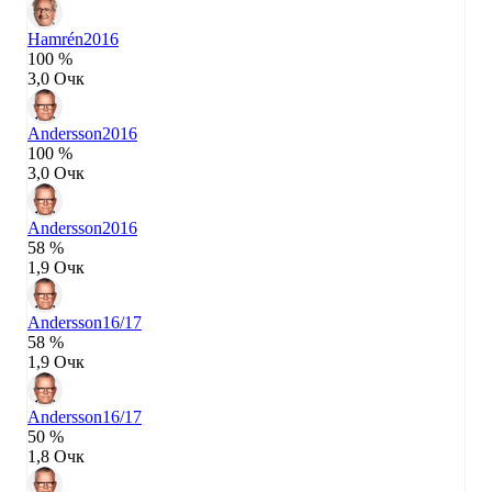
Hamrén
2016
100 %
3,0 Очк
Andersson
2016
100 %
3,0 Очк
Andersson
2016
58 %
1,9 Очк
Andersson
16/17
58 %
1,9 Очк
Andersson
16/17
50 %
1,8 Очк