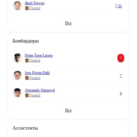
Якоб Хаугор
7,32
Тромсё
Все
Бомбардиры
Heine Åsen Larsen
7
Тромсё
Jens Hjertø-Dahl
7
Тромсё
Alexander Warneryd
4
Тромсё
Все
Aссистенты