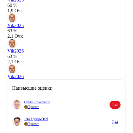
60 %
1,9 Очк
Vik
2025
63 %
2,1 Очк
Vik
2026
63 %
2,1 Очк
Vik
2026
Наивысшие оценки
David Edvardsson
7,48
Тромсё
Jens Hjertø-Dahl
7,44
Тромсё