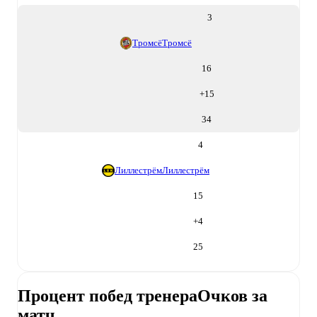
3
Тромсё
Тромсё
16
+
15
34
4
Лиллестрём
Лиллестрём
15
+
4
25
Процент побед тренера
Очков за
матч