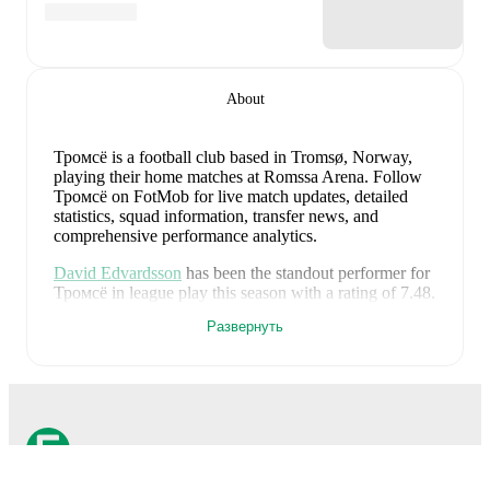
About
Тромсё is a football club
based in Tromsø, Norway
,
playing their home matches at Romssa Arena
.
Follow
Тромсё on FotMob for live match updates, detailed
statistics, squad information, transfer news, and
comprehensive performance analytics.
David Edvardsson
has been the standout performer for
Тромсё
in league play
this season with a rating of
7.48
.
Jens Hjertø-Dahl
and
Jakob Haugaard
have also
Развернуть
impressed with ratings of
7.44
and
7.32
respectively.
Heine Åsen Larsen
leads
Тромсё
's scoring
in league
play
with
7
goals
this season.
Jens Hjertø-Dahl
has
contributed
7
, while
Alexander Warneryd
has added
4
.
Ruben Yttergård Jenssen
is the chief creator for
Тромсё
in league play
with
6
assists
this season.
David
Edvardsson
and
Leo Cornic
have also been key