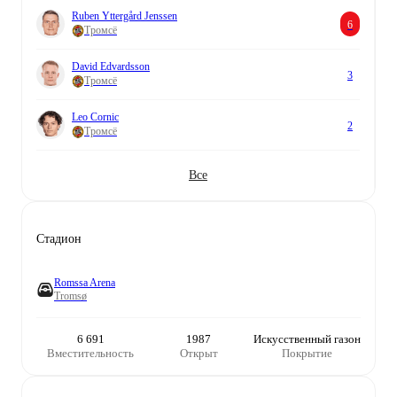
Ruben Yttergård Jenssen
6
Тромсё
David Edvardsson
3
Тромсё
Leo Cornic
2
Тромсё
Все
Стадион
Romssa Arena
Tromsø
6 691
1987
Искусственный газон
Вместительность
Открыт
Покрытие