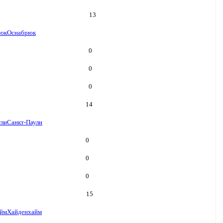
13
юк
Оснабрюк
0
0
0
14
ули
Санкт-Паули
0
0
0
15
йм
Хайденхайм