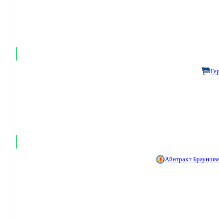
Ге
Айнтрахт Брауншв