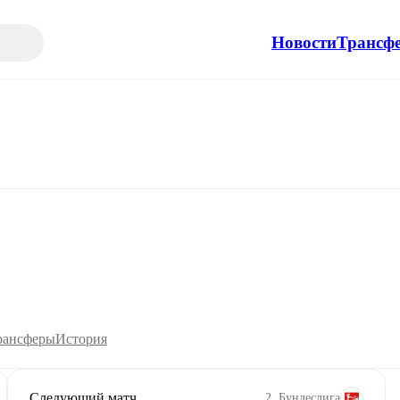
Новости
Трансф
рансферы
История
Следующий матч
2. Бундеслига