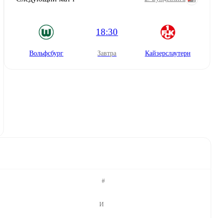
18:30
Вольфсбург
завтра
Кайзерслаутерн
#
И