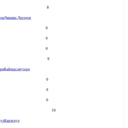
8
ден
Динамо Дрезден
0
0
0
9
ерн
Кайзерслаутерн
0
0
0
10
руэ
Карлсруэ