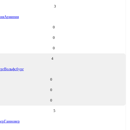
3
ия
Арминия
0
0
0
4
ург
Вольфсбург
0
0
0
5
вер
Ганновер