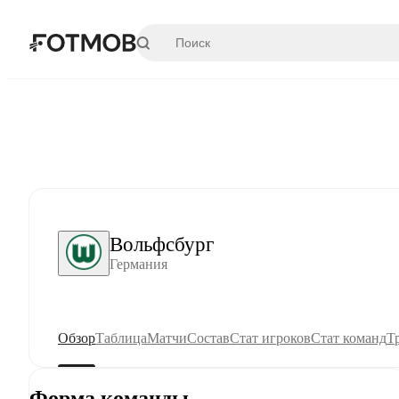
Перейти к основному содержимому
Вольфсбург
Германия
Обзор
Таблица
Матчи
Состав
Стат игроков
Стат команд
Т
Форма команды