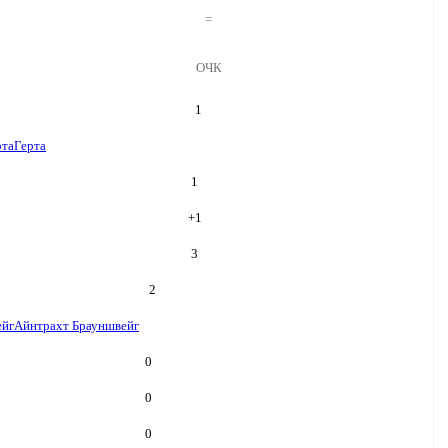
=
ОЧК
1
рта
Герта
1
+
1
3
2
ейг
Айнтрахт Брауншвейг
0
0
0