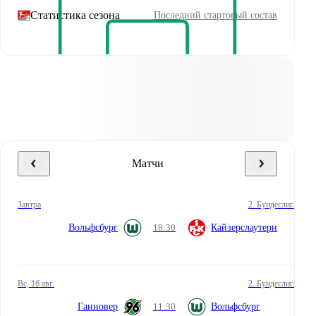
Статистика сезона
Последний стартовый состав
Матчи
завтра
2. Бундеслига
Вольфсбург
18:30
Кайзерслаутерн
вс, 16 авг.
2. Бундеслига
Ганновер
11:30
Вольфсбург