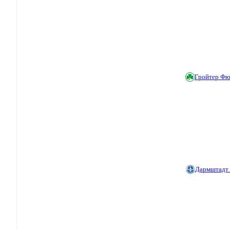
Гройтер Ф
Дармштадт