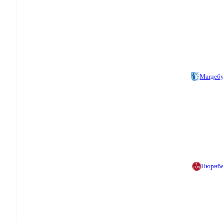
Магдеб
Нюрнбе