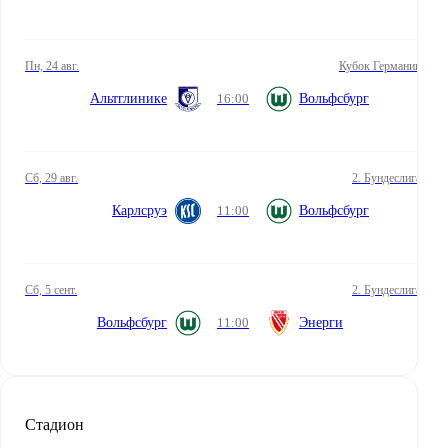
пн, 24 авг.
Кубок Германии
Альтглинике
16:00
Вольфсбург
сб, 29 авг.
2. Бундеслига
Карлсруэ
11:00
Вольфсбург
сб, 5 сент.
2. Бундеслига
Вольфсбург
11:00
Энерги
Стадион