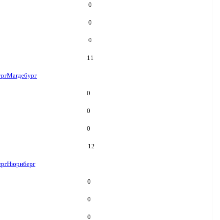
0
0
0
11
ург
Магдебург
0
0
0
12
рг
Нюрнберг
0
0
0