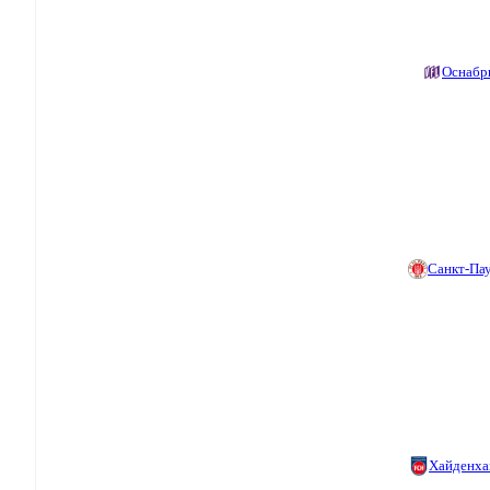
Оснабр
Санкт-Па
Хайденха