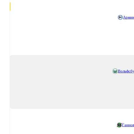
Армин
Вольфсб
Ганно