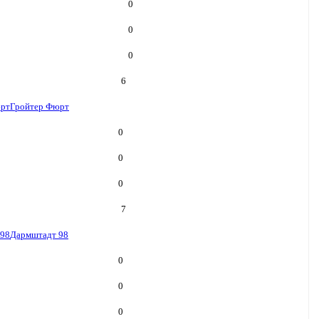
0
0
0
6
юрт
Гройтер Фюрт
0
0
0
7
 98
Дармштадт 98
0
0
0