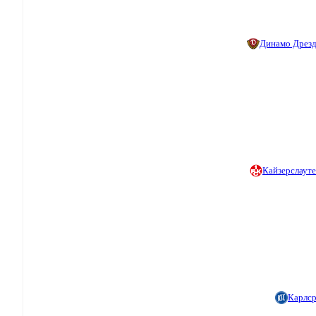
Динамо Дрез
Кайзерслаут
Карлс