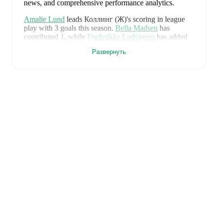
news, and comprehensive performance analytics.
Amalie Lund
leads
Коллинг (Ж)
's scoring
in league
play
with
3
goals
this season.
Bella Madsen
has
contributed
1
, while
Frederikke Ludvigsen
has added
1
.
Развернуть
Коллинг (Ж)
have been in
a difficult spell
recently,
winning
1
of their last
5
matches (
20
% win rate). They
have scored
9
goals
and conceded
13
during this
period.
Overall, they have shown good attacking threat.
However, defensive frailties have been a concern,
conceding an average of 2.6 goals per game.
In the
A-
Liga Championship Group
, they faced
a
2
-
3
loss to
Brøndby IF (W)
,
a
0
-
1
loss to
Fortuna Hjørring (W)
,
and
a
1
-
3
loss to
HB Køge (W)
.
In the
A-Liga
, they
faced
a
2
-
6
loss to
Fortuna Hjørring (W)
, and
a
4
-
0
win
against
AGF (W)
.
Recent results for
Коллинг (Ж)
:
22 мая 2026 г.
:
A-Liga Championship Group
-
2
-
3
loss
at
Brøndby IF (W)
28 мая 2026 г.
:
A-Liga Championship Group
-
0
-
1
loss
vs
Fortuna Hjørring (W)