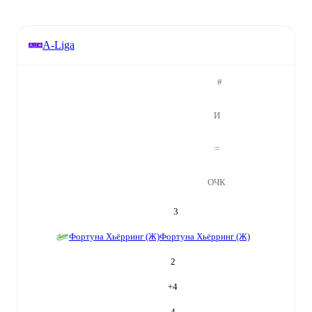
A-Liga
#
И
=
ОЧК
3
Фортуна Хьёрринг (Ж)
Фортуна Хьёрринг (Ж)
2
+
4
4