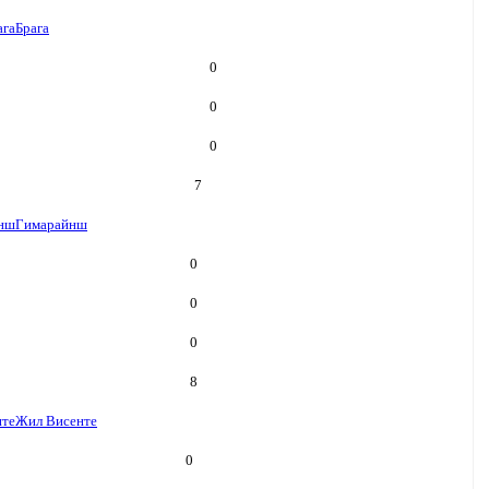
ага
Брага
0
0
0
7
нш
Гимарайнш
0
0
0
8
нте
Жил Висенте
0