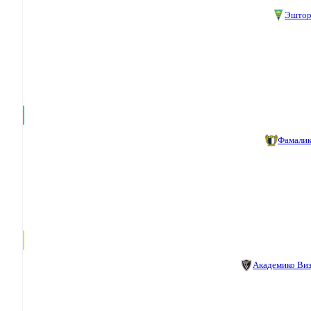
Эштор
Фамали
Академико Ви