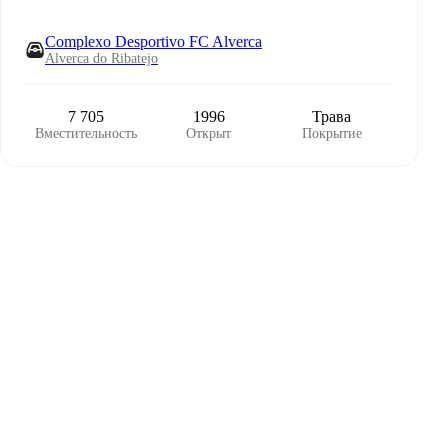
Complexo Desportivo FC Alverca
Alverca do Ribatejo
7 705
1996
Трава
Вместительность
Открыт
Покрытие