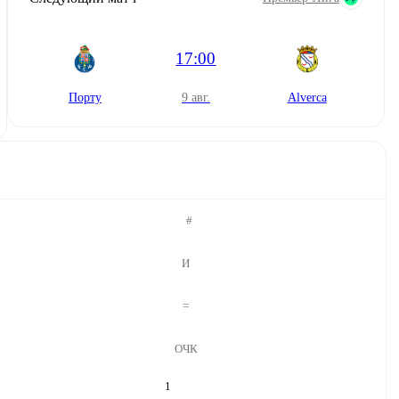
17:00
Порту
9 авг.
Alverca
#
И
=
ОЧК
1