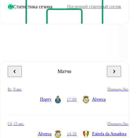
Статистика сезона
Последний стартовый состав
Матчи
вс, 9 авг.
Премьер-Лига
Порту
17:00
Alverca
сб, 15 авг.
Премьер-Лига
Alverca
14:30
Estrela da Amadora