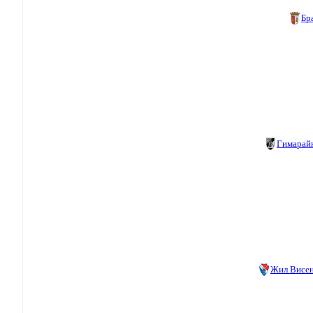
Бр
Гимарай
Жил Висе