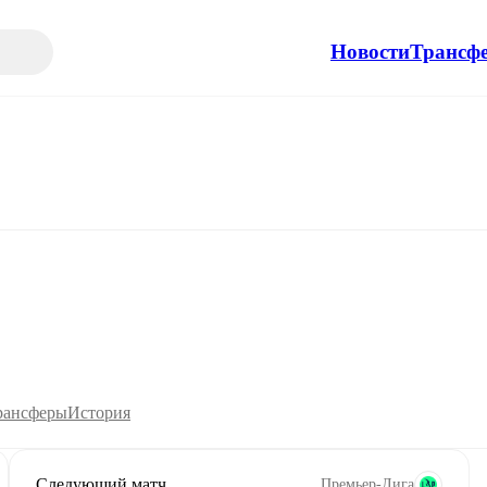
Новости
Трансф
рансферы
История
Следующий матч
Премьер-Лига