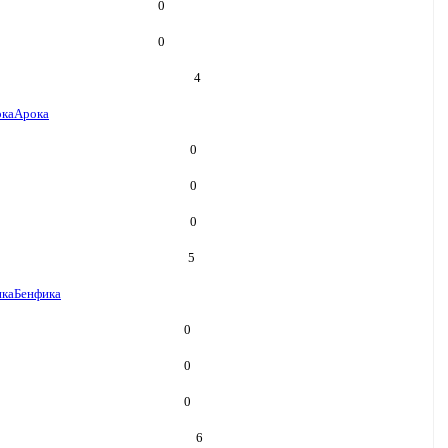
0
0
4
ка
Арока
0
0
0
5
ика
Бенфика
0
0
0
6