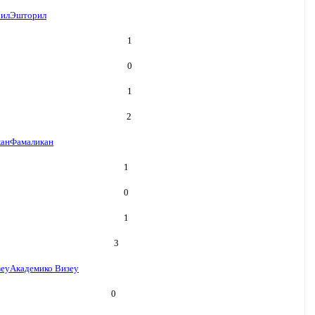
ил
Эшторил
1
0
1
2
кан
Фамаликан
1
0
1
3
зеу
Академико Визеу
0