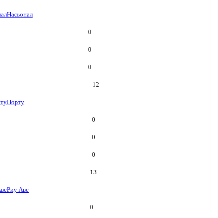
нал
Насьонал
0
0
0
12
ту
Порту
0
0
0
13
Аве
Риу Аве
0