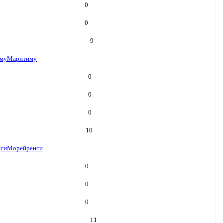
0
0
9
му
Маритиму
0
0
0
10
си
Морейренси
0
0
0
11