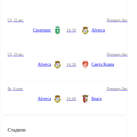
сб, 22 авг.
Премьер-Лига
Спортинг
19:30
Alverca
сб, 29 авг.
Премьер-Лига
Alverca
14:30
Санта Клара
вс, 6 сент.
Премьер-Лига
Alverca
16:00
Брага
Стадион