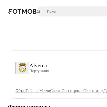
Перейти к основному содержимому
Alverca
Португалия
Обзор
Таблица
Матчи
Состав
Стат игроков
Стат команд
Т
Форма команды