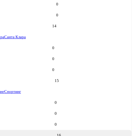
0
0
14
ара
Санта Клара
0
0
0
15
инг
Спортинг
0
0
0
16