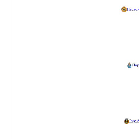
Насьо
Пор
Риу 