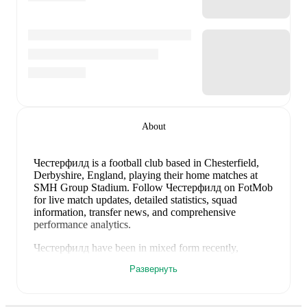
About
Честерфилд is a football club
based in Chesterfield,
Derbyshire, England
, playing their home matches at
SMH Group Stadium
.
Follow Честерфилд on FotMob
for live match updates, detailed statistics, squad
information, transfer news, and comprehensive
performance analytics.
Честерфилд
have been in
mixed form
recently,
winning
0
of their last
2
matches (
0
% win rate). They
Развернуть
have scored
0
goals
and conceded
1
during this period.
Overall, finding the net has proven difficult.
Defensively, they have been solid, conceding an