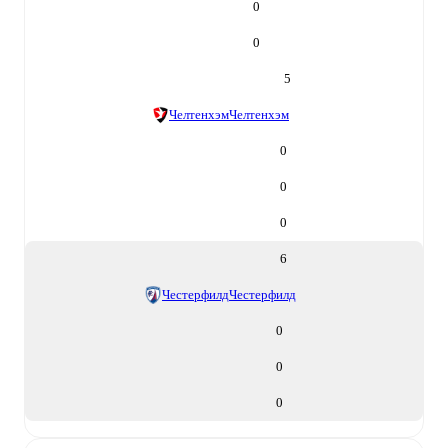
0
0
5
Челтенхэм
Челтенхэм
0
0
0
6
Честерфилд
Честерфилд
0
0
0