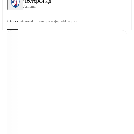
Честерфилд
Англия
Обзор
Таблица
Состав
Трансферы
История