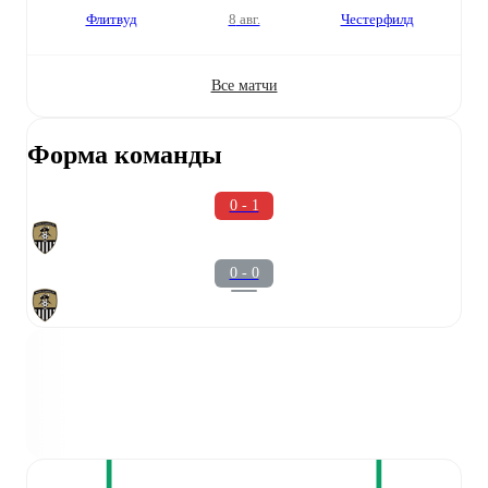
Флитвуд
8 авг.
Честерфилд
Все матчи
Форма команды
0 - 1
0 - 0