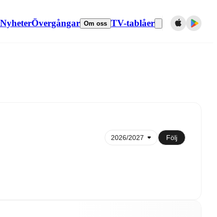
Nyheter
Övergångar
TV-tablåer
Om oss
Synkronisera till kalender
Följ