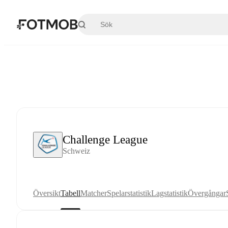
Hoppa till huvudinnehållet
Challenge League
Schweiz
Översikt
Tabell
Matcher
Spelarstatistik
Lagstatistik
Övergångar