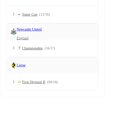
1
Super Cup
(15/16)
Newcastle United
England
1
Championship
(16/17)
Lierse
1
First Division B
(09/10)