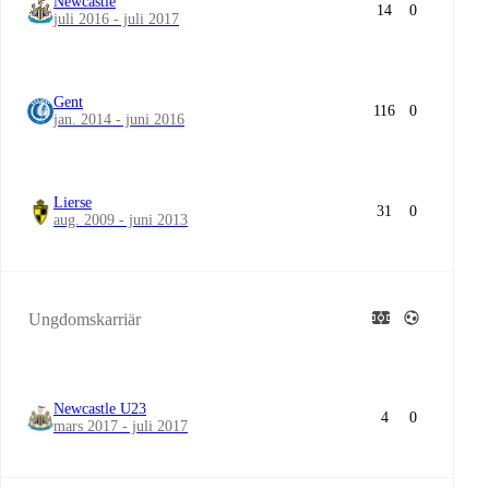
Newcastle
14
0
juli 2016 - juli 2017
Gent
116
0
jan. 2014 - juni 2016
Lierse
31
0
aug. 2009 - juni 2013
Ungdomskarriär
Newcastle U23
4
0
mars 2017 - juli 2017