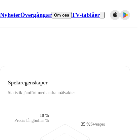
Nyheter
Övergångar
TV-tablåer
Om oss
Spelaregenskaper
Statistik jämfört med andra målvakter
10 %
Precis långbollar %
35 %
Sweeper