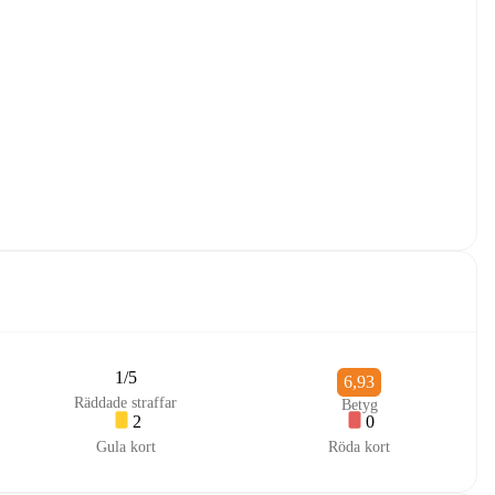
1/5
6,93
Räddade straffar
Betyg
2
0
Gula kort
Röda kort