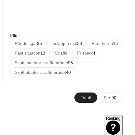
Filter
Räddningar
96
Insläppta mål
38
Från hörna
16
Fast situation
13
Straff
4
Frispark
4
Skott innanför straffområdet
95
Skott utanför straffområdet
40
Totalt
Per 90
Ranking