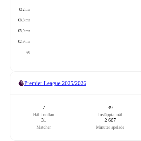
€12 mn
€8,8 mn
€5,9 mn
€2,9 mn
€0
Premier League
2025/2026
7
39
Hållt nollan
Insläppta mål
31
2 667
Matcher
Minuter spelade