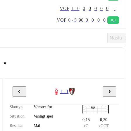
V
O
F
1
-
0
0
0
0
0
0
-
V
O
F
0
-
5
90
0
0
0
0
8,0
Nästa
1 - 1
Skottyp
Vänster fot
Situation
Vanligt spel
0,15
0,20
Resultat
Mål
xG
xGOT