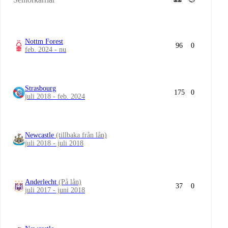
Nottm Forest
96
0
feb. 2024 - nu
Strasbourg
175
0
juli 2018 - feb. 2024
Newcastle
(tillbaka från lån)
juli 2018 - juli 2018
Anderlecht
(På lån)
37
0
juli 2017 - juni 2018