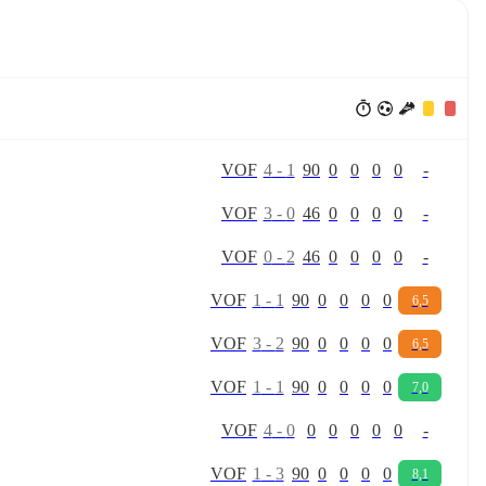
V
O
F
4
-
1
90
0
0
0
0
-
V
O
F
3
-
0
46
0
0
0
0
-
V
O
F
0
-
2
46
0
0
0
0
-
V
O
F
1
-
1
90
0
0
0
0
6,5
V
O
F
3
-
2
90
0
0
0
0
6,5
V
O
F
1
-
1
90
0
0
0
0
7,0
V
O
F
4
-
0
0
0
0
0
0
-
V
O
F
1
-
3
90
0
0
0
0
8,1