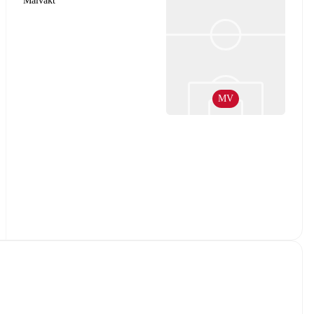
Målvakt
MV