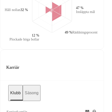
47 %
Håll nollan
32 %
Insläppta mål
49 %
Räddningsprocent
12 %
Plockade höga bollar
Karriär
Klubb
Säsong
Seniorkarriär