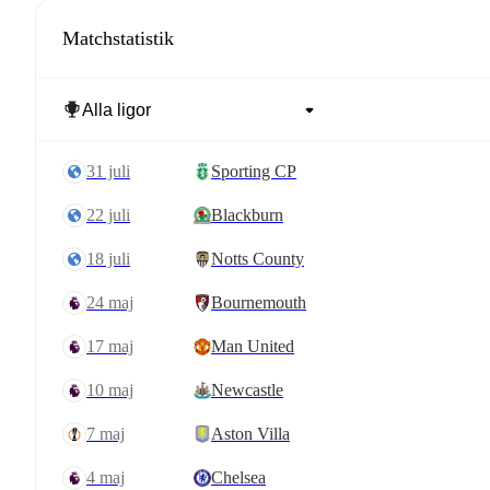
Matchstatistik
31 juli
Sporting CP
22 juli
Blackburn
18 juli
Notts County
24 maj
Bournemouth
17 maj
Man United
10 maj
Newcastle
7 maj
Aston Villa
4 maj
Chelsea