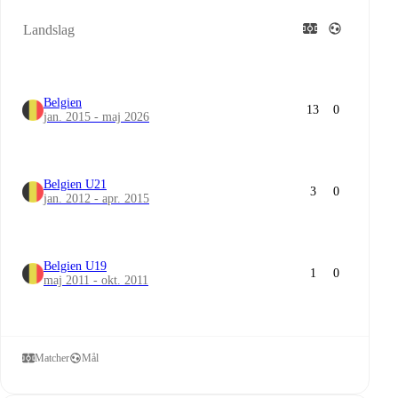
Landslag
Belgien
13
0
jan. 2015 - maj 2026
Belgien U21
3
0
jan. 2012 - apr. 2015
Belgien U19
1
0
maj 2011 - okt. 2011
Matcher
Mål