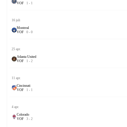
V
O
F
1
-
1
16 juli
Montreal
V
O
F
0
-
0
25 apr.
Atlanta United
V
O
F
1
-
2
11 apr.
Cincinnati
V
O
F
1
-
1
4 apr.
Colorado
V
O
F
3
-
2