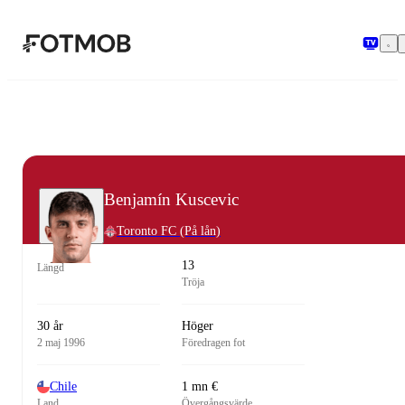
Hoppa till huvudinnehållet
Benjamín Kuscevic
Toronto FC
(På lån)
13
Längd
Tröja
30 år
Höger
2 maj 1996
Föredragen fot
Chile
1 mn €
Land
Övergångsvärde