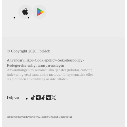
© Copyright
2026
FotMob
Användarvillkor
•
Cookiepolicy
•
Sekretesspolicy
•
Redogörelse enligt transparenslagen
Användningen av automatiska tjänster (robotar, crawler,
indexering etc.) samt andra metoder för systematisk eller
regelbunden användning är inte tillåten.
Följ oss
production:306d430a56a4e621a6fde71ec0d0f433af0c14a2