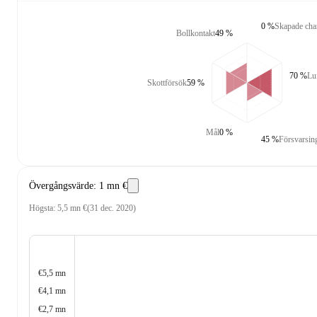
0 %
Skapade cha
Bollkontakt
49 %
70 %
Lu
Skottförsök
59 %
Mål
0 %
45 %
Försvarsin
Övergångsvärde
:
1 mn €
Högsta
:
5,5 mn €
(
31 dec. 2020
)
€5,5 mn
€4,1 mn
€2,7 mn