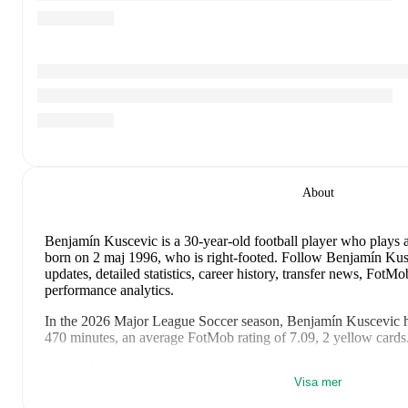
About
Benjamín Kuscevic
is a 30-year-old football player who plays 
born on 2 maj 1996, who is right-footed
.
Follow Benjamín Kusc
updates, detailed statistics, career history, transfer news, Fot
performance analytics.
In the
2026
Major League Soccer
season,
Benjamín Kuscevic
h
470 minutes, an average FotMob rating of 7.09, 2 yellow cards
Benjamín Kuscevic
scores highly on
Rating
compared to
cente
Visa mer
Soccer
.