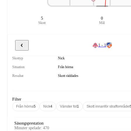
5
0
Skott
Mål
1 - 1
Skottyp
Nick
Situation
Från hörna
Resultat
Skott räddades
Filter
Från hörna
5
Nick
4
Vänster fot
1
Skott innanför straffområdet
Säsongsprestation
Minuter spelade
:
470