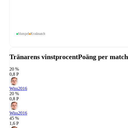
Slutspel
Kvalmatch
Tränarens vinstprocent
Poäng per match
20 %
0,8 P
Wiss
2016
20 %
0,8 P
Wiss
2016
45 %
1,6 P