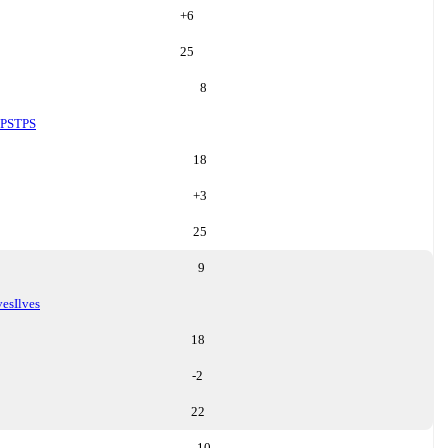
+
6
25
8
PS
TPS
18
+
3
25
9
ves
Ilves
18
-2
22
10