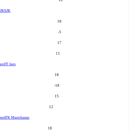
JK
SJK
18
-5
17
11
aro
FF Jaro
18
-18
15
12
amn
IFK Mariehamn
18