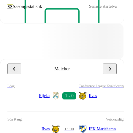
Säsongsstatistik
Senaste startelva
Matcher
i dag
Conference League Kvalificering
Rijeka
Ilves
sön 9 aug.
Veikkausliiga
Ilves
15:00
IFK Mariehamn