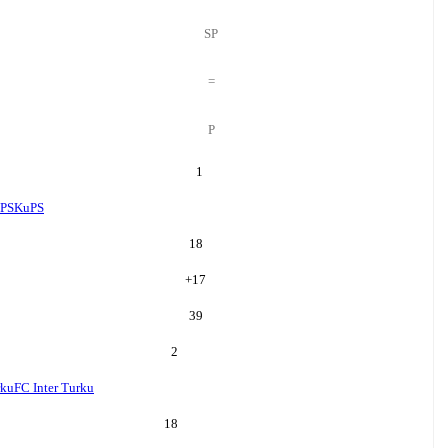
SP
=
P
1
PS
KuPS
18
+
17
39
2
rku
FC Inter Turku
18