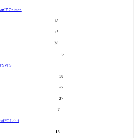
tan
IF Gnistan
18
+
5
28
6
PS
VPS
18
+
7
27
7
hti
FC Lahti
18