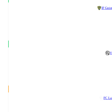
IF Gnis
V
FC La