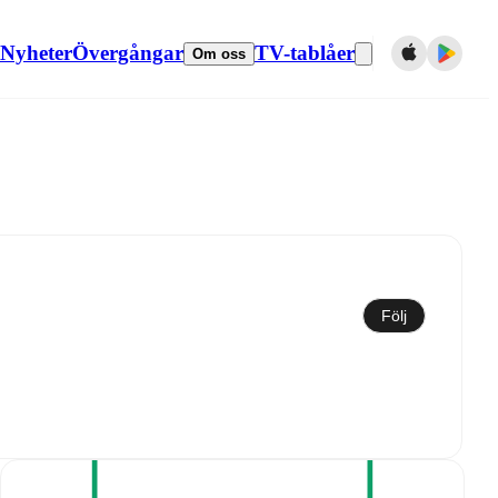
Nyheter
Övergångar
TV-tablåer
Om oss
Synkronisera till kalender
Följ