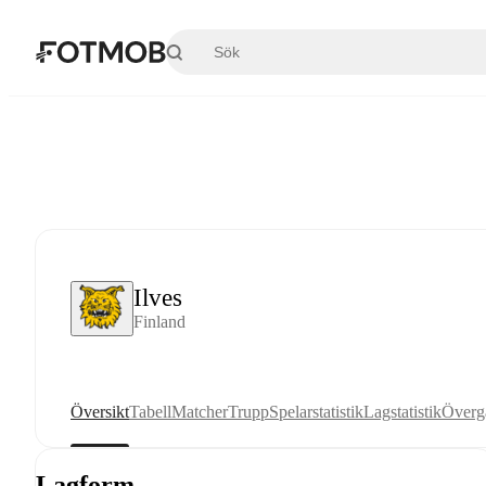
Hoppa till huvudinnehållet
Ilves
Finland
Översikt
Tabell
Matcher
Trupp
Spelarstatistik
Lagstatistik
Överg
Lagform