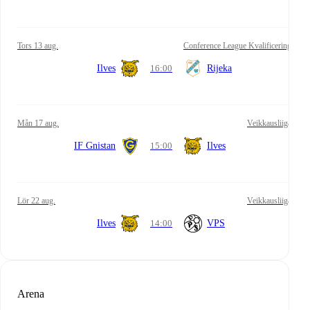
tors 13 aug.
Conference League Kvalificering
Ilves
16:00
Rijeka
mån 17 aug.
Veikkausliiga
IF Gnistan
15:00
Ilves
lör 22 aug.
Veikkausliiga
Ilves
14:00
VPS
Arena