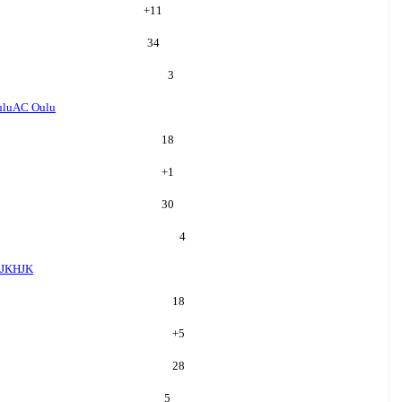
+
11
34
3
ulu
AC Oulu
18
+
1
30
4
JK
HJK
18
+
5
28
5