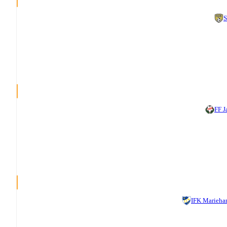
S
FF J
IFK Marieh