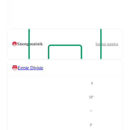
Säsongsstatistik
Senaste startelva
Eerste Divisie
#
SP
=
P