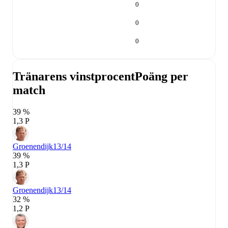
0
0
0
Tränarens vinstprocent
Poäng per
match
39 %
1,3 P
Groenendijk
13/14
39 %
1,3 P
Groenendijk
13/14
32 %
1,2 P