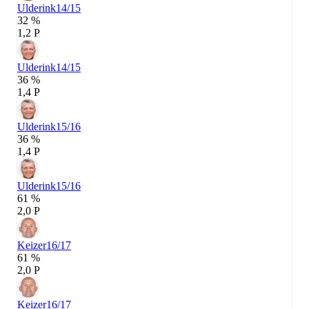
Ulderink
14/15
32 %
1,2 P
Ulderink
14/15
36 %
1,4 P
Ulderink
15/16
36 %
1,4 P
Ulderink
15/16
61 %
2,0 P
Keizer
16/17
61 %
2,0 P
Keizer
16/17