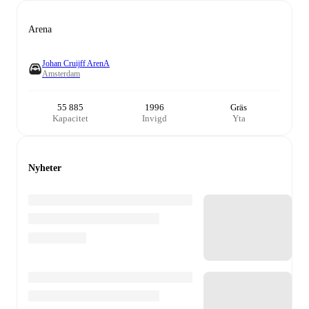
Arena
Johan Cruijff ArenA
Amsterdam
55 885
1996
Gräs
Kapacitet
Invigd
Yta
Nyheter