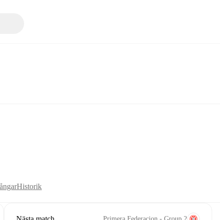
ångar
Historik
Nästa match
Primera Federacion - Group 2