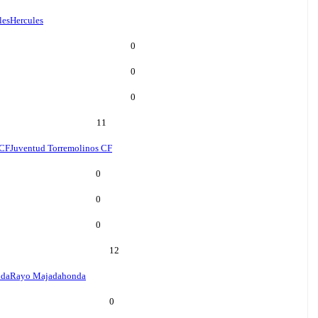
les
Hercules
0
0
0
11
 CF
Juventud Torremolinos CF
0
0
0
12
nda
Rayo Majadahonda
0