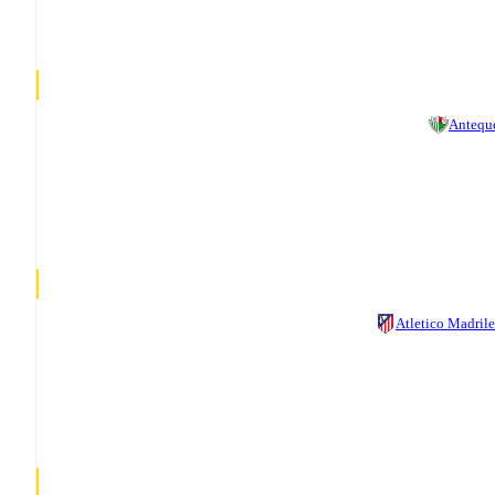
Antequ
Atletico Madril