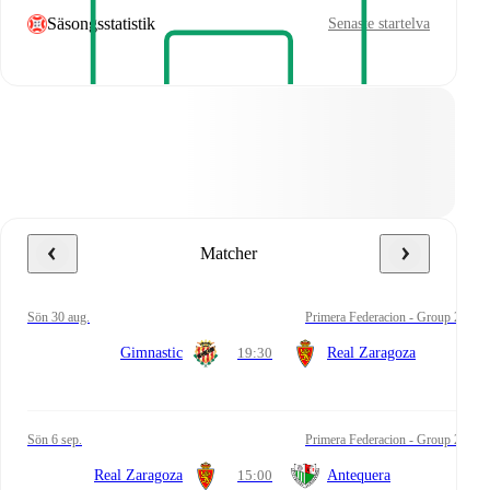
Säsongsstatistik
Senaste startelva
Matcher
sön 30 aug.
Primera Federacion - Group 2
Gimnastic
19:30
Real Zaragoza
sön 6 sep.
Primera Federacion - Group 2
Real Zaragoza
15:00
Antequera