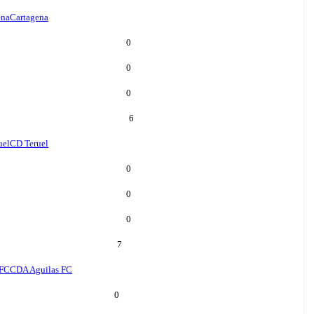
ena
Cartagena
0
0
0
6
uel
CD Teruel
0
0
0
7
 FC
CDA Aguilas FC
0