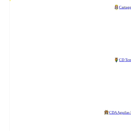
Cartag
CD Ter
CDA Aguilas