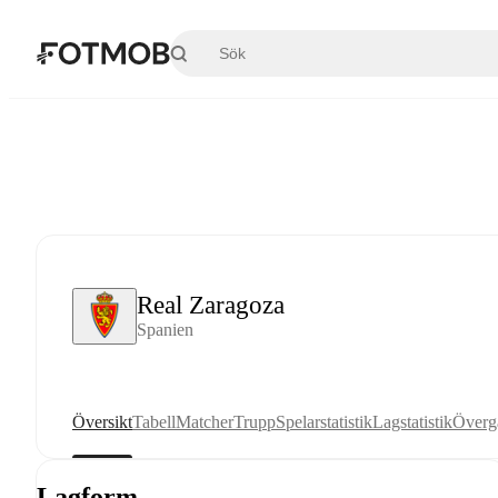
Hoppa till huvudinnehållet
Real Zaragoza
Spanien
Översikt
Tabell
Matcher
Trupp
Spelarstatistik
Lagstatistik
Överg
Lagform