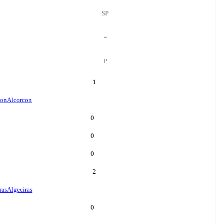
SP
=
P
1
con
Alcorcon
0
0
0
2
ras
Algeciras
0