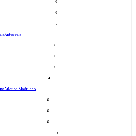
0
0
3
era
Antequera
0
0
0
4
eno
Atletico Madrileno
0
0
0
5