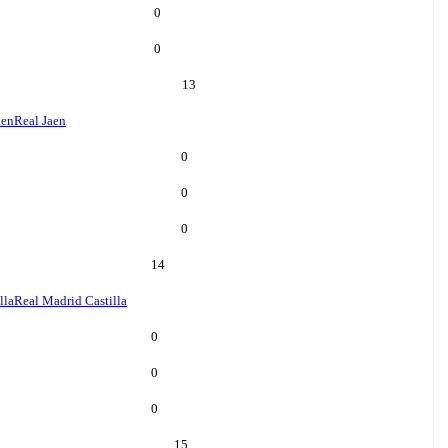
0
0
13
aen
Real Jaen
0
0
0
14
lla
Real Madrid Castilla
0
0
0
15