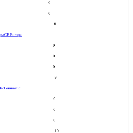
0
0
8
opa
CE Europa
0
0
0
9
tic
Gimnastic
0
0
0
10