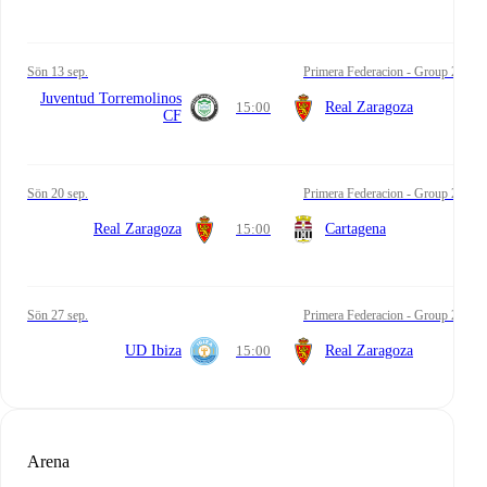
sön 13 sep.
Primera Federacion - Group 2
Juventud Torremolinos
15:00
Real Zaragoza
CF
sön 20 sep.
Primera Federacion - Group 2
Real Zaragoza
15:00
Cartagena
sön 27 sep.
Primera Federacion - Group 2
UD Ibiza
15:00
Real Zaragoza
Arena