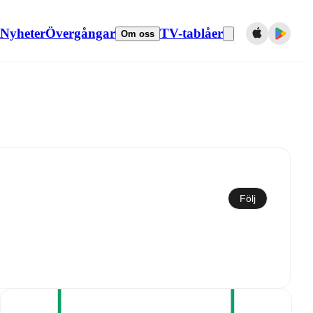
Nyheter
Övergångar
TV-tablåer
Om oss
Synkronisera till kalender
Följ