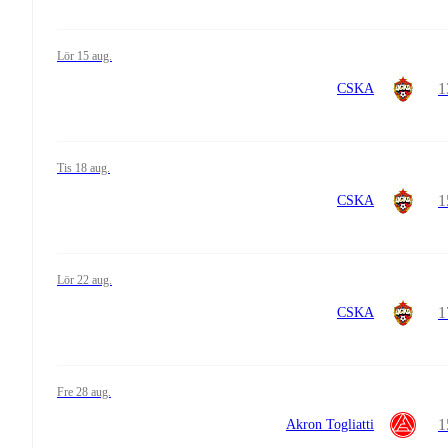
lör 15 aug.
1
CSKA
tis 18 aug.
1
CSKA
lör 22 aug.
1
CSKA
fre 28 aug.
1
Akron Togliatti