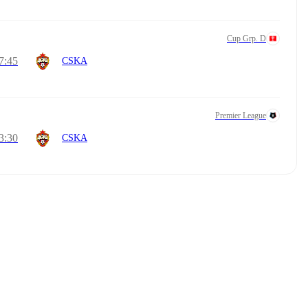
Cup Grp. D
7:45
CSKA
Premier League
3:30
CSKA