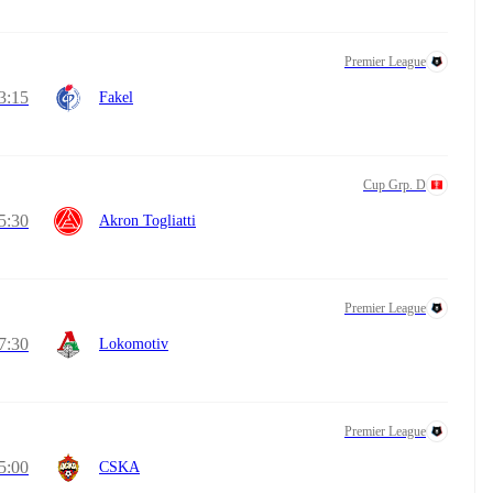
Premier League
3:15
Fakel
Cup Grp. D
5:30
Akron Togliatti
Premier League
7:30
Lokomotiv
Premier League
5:00
CSKA