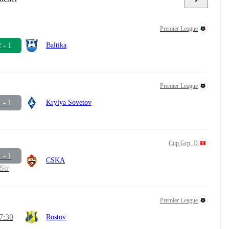
Premier League
 - 1
Baltika
Premier League
 - 1
Krylya Sovetov
Cup Grp. D
 - 1
CSKA
Str
Premier League
7:30
Rostov