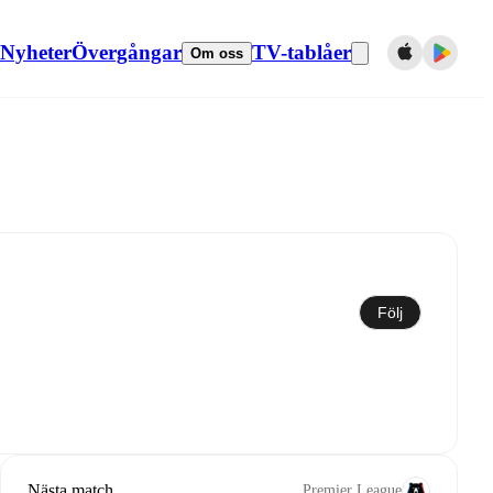
Nyheter
Övergångar
TV-tablåer
Om oss
Synkronisera till kalender
Följ
Nästa match
Premier League