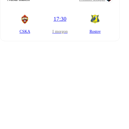
17:30
CSKA
i morgon
Rostov