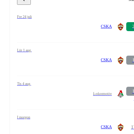
fre 24 juli
2
CSKA
lör 1 aug.
1
CSKA
tis 4 aug.
1
Lokomotiv
i morgon
1
CSKA