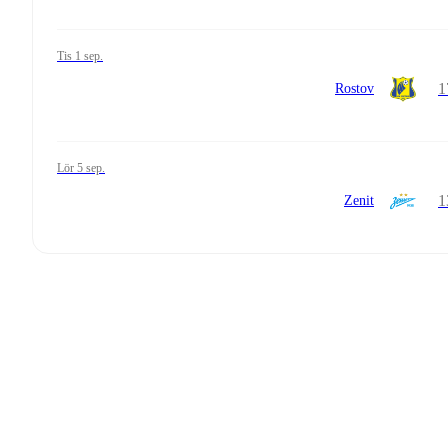
tis 1 sep.
1
Rostov
lör 5 sep.
1
Zenit