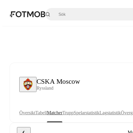
Hoppa till huvudinnehållet
CSKA Moscow
Ryssland
Översikt
Tabell
Matcher
Trupp
Spelarstatistik
Lagstatistik
Överg