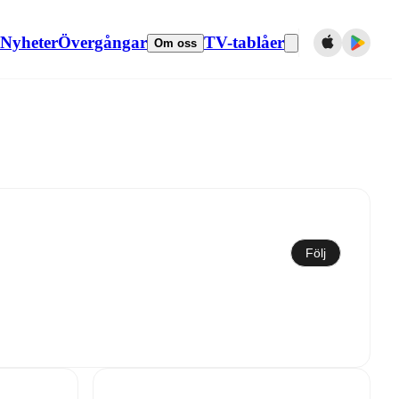
Nyheter
Övergångar
TV-tablåer
Om oss
Synkronisera till kalender
Följ