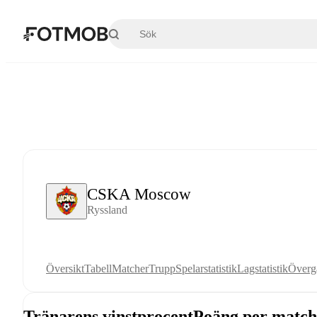
Hoppa till huvudinnehållet
CSKA Moscow
Ryssland
Översikt
Tabell
Matcher
Trupp
Spelarstatistik
Lagstatistik
Överg
Tränarens vinstprocent
Poäng per match