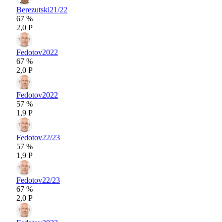
Berezutski
21/22
67 %
2,0 P
Fedotov
2022
67 %
2,0 P
Fedotov
2022
57 %
1,9 P
Fedotov
22/23
57 %
1,9 P
Fedotov
22/23
67 %
2,0 P