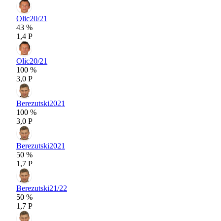
Olic
20/21
43 %
1,4 P
Olic
20/21
100 %
3,0 P
Berezutski
2021
100 %
3,0 P
Berezutski
2021
50 %
1,7 P
Berezutski
21/22
50 %
1,7 P