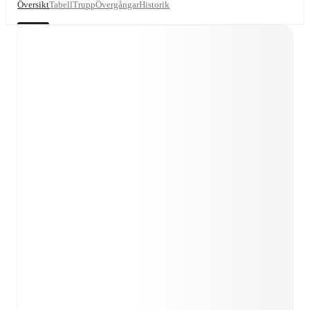
Översikt
Tabell
Trupp
Övergångar
Historik