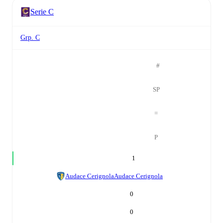
Serie C
Grp. C
#
SP
=
P
1
Audace Cerignola
Audace Cerignola
0
0