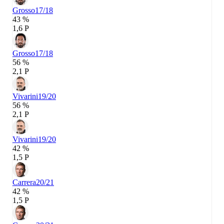
Grosso
17/18
43 %
1,6 P
Grosso
17/18
56 %
2,1 P
Vivarini
19/20
56 %
2,1 P
Vivarini
19/20
42 %
1,5 P
Carrera
20/21
42 %
1,5 P