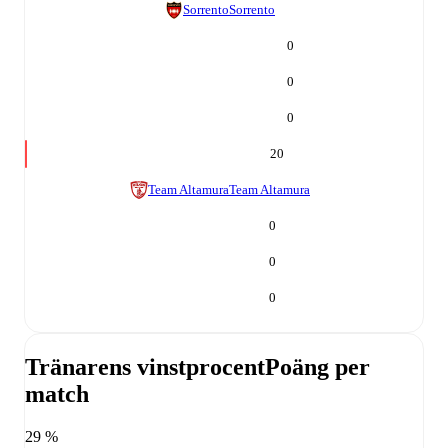
Sorrento
Sorrento
0
0
0
20
Team Altamura
Team Altamura
0
0
0
Tränarens vinstprocent
Poäng per
match
29 %