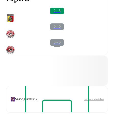
2 - 3
0 - 0
0 - 0
Säsongsstatistik
Senaste startelva