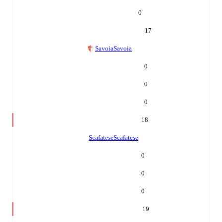
0
17
Savoia
Savoia
0
0
0
18
Scafatese
Scafatese
0
0
0
19