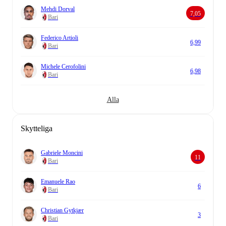
Mehdi Dorval
7,05
Bari
Federico Artioli
6,99
Bari
Michele Cerofolini
6,98
Bari
Alla
Skytteliga
Gabriele Moncini
11
Bari
Emanuele Rao
6
Bari
Christian Gytkjær
3
Bari