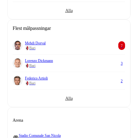
Alla
Flest målpassningar
Mehdi Dorval
7
Bari
Lorenzo Dickmann
3
Bari
Federico Artioli
2
Bari
Alla
Arena
Stadio Comunale San Nicola