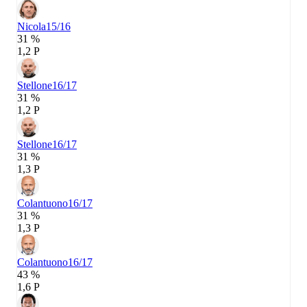
Nicola
15/16
31 %
1,2 P
Stellone
16/17
31 %
1,2 P
Stellone
16/17
31 %
1,3 P
Colantuono
16/17
31 %
1,3 P
Colantuono
16/17
43 %
1,6 P