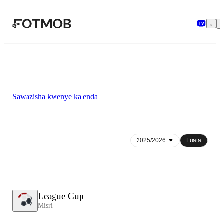
Ruka hadi maudhui kuu
Sawazisha kwenye kalenda
Fuata
League Cup
Misri