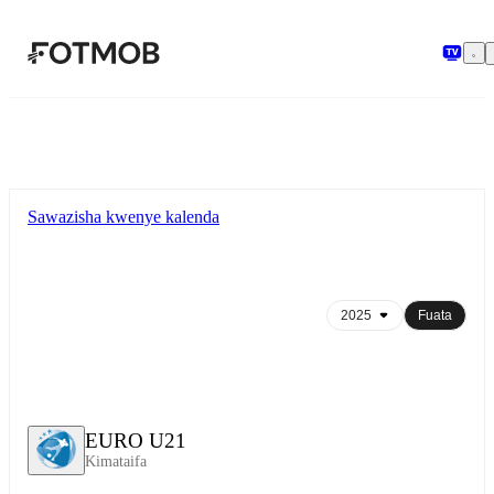
Ruka hadi maudhui kuu
Sawazisha kwenye kalenda
Fuata
EURO U21
Kimataifa