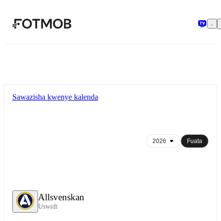
Ruka hadi maudhui kuu
Sawazisha kwenye kalenda
Fuata
Allsvenskan
Uswidi