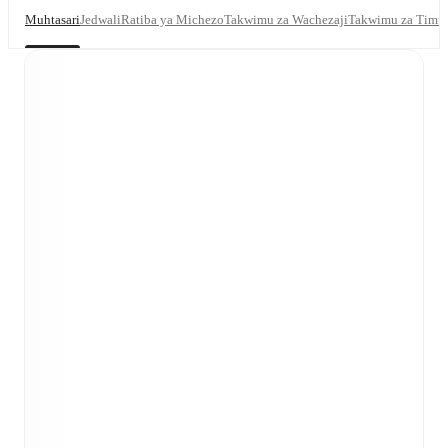
Muhtasari
Jedwali
Ratiba ya Michezo
Takwimu za Wachezaji
Takwimu za Timu